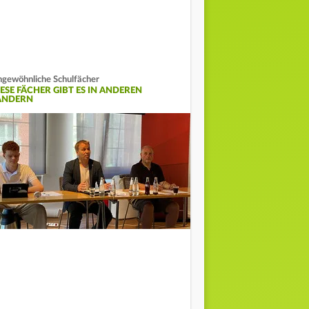
gewöhnliche Schulfächer
IESE FÄCHER GIBT ES IN ANDEREN
ÄNDERN