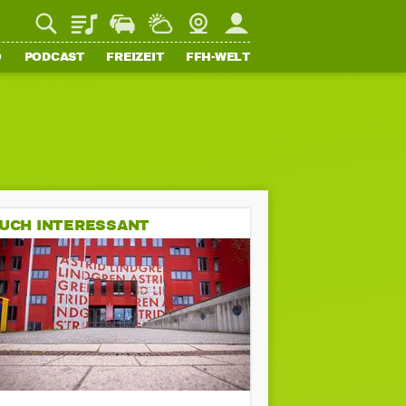
Playlist
Staupilot
Wetter
Webcam
Mein FFH
O
PODCAST
FREIZEIT
FFH-WELT
UCH INTERESSANT