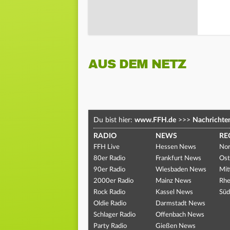
AUS DEM NETZ
Du bist hier:
www.FFH.de
>>>
Nachrichte
RADIO
NEWS
RE
FFH Live
Hessen News
Nor
80er Radio
Frankfurt News
Ost
90er Radio
Wiesbaden News
Mit
2000er Radio
Mainz News
Rhe
Rock Radio
Kassel News
Süd
Oldie Radio
Darmstadt News
Schlager Radio
Offenbach News
Party Radio
Gießen News