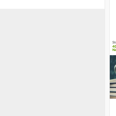
St
4
N