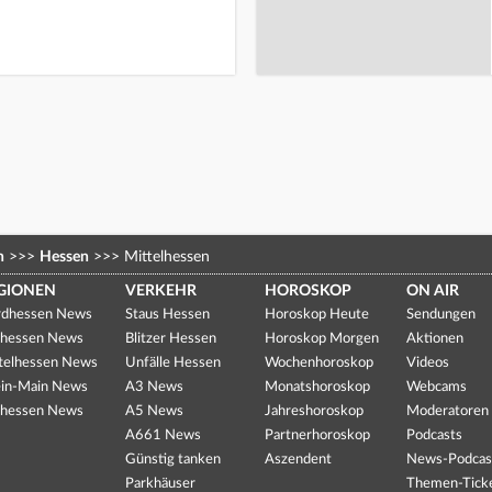
n
>>>
Hessen
>>>
Mittelhessen
GIONEN
VERKEHR
HOROSKOP
ON AIR
dhessen News
Staus Hessen
Horoskop Heute
Sendungen
hessen News
Blitzer Hessen
Horoskop Morgen
Aktionen
telhessen News
Unfälle Hessen
Wochenhoroskop
Videos
in-Main News
A3 News
Monatshoroskop
Webcams
hessen News
A5 News
Jahreshoroskop
Moderatoren
A661 News
Partnerhoroskop
Podcasts
Günstig tanken
Aszendent
News-Podcas
Parkhäuser
Themen-Tick