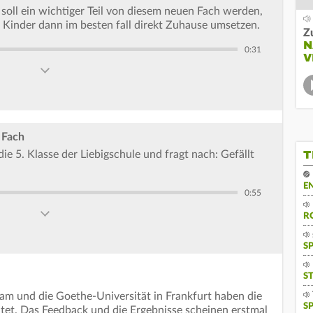
soll ein wichtiger Teil von diesem neuen Fach werden,
e Kinder dann im besten fall direkt Zuhause umsetzen.
Z
N
0:31
V
 Fach
T
e 5. Klasse der Liebigschule und fragt nach: Gefällt
E
0:55
R
S
S
dam und die Goethe-Universität in Frankfurt haben die
S
itet. Das Feedback und die Ergebnisse scheinen erstmal