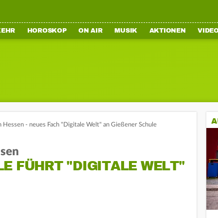
KEHR
HOROSKOP
ON AIR
MUSIK
AKTIONEN
VIDE
A
n Hessen - neues Fach "Digitale Welt" an Gießener Schule
ssen
 FÜHRT "DIGITALE WELT" E