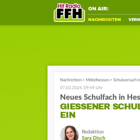
ON AIR:
NACHRICHTEN
VER
Nachrichten
>
Mittelhessen
>
Schulversuch i
07.03.2024, 09:49 Uhr
Neues Schulfach in He
GIESSENER SCHULE
IN
Redaktion
Sara Disch