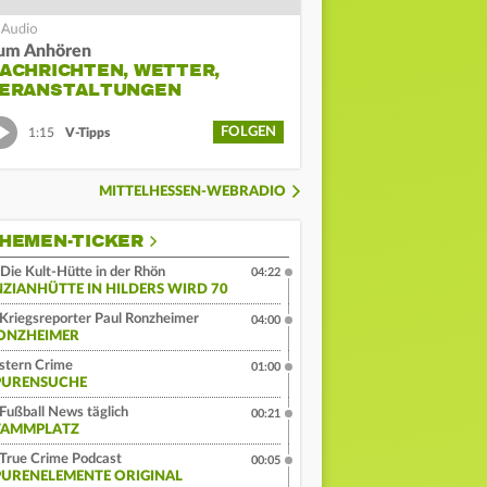
um Anhören
ACHRICHTEN, WETTER,
ERANSTALTUNGEN
FOLGEN
1:15
V-Tipps
MITTELHESSEN-WEBRADIO
HEMEN-TICKER
Die Kult-Hütte in der Rhön
04:22
NZIANHÜTTE IN HILDERS WIRD 70
Kriegsreporter Paul Ronzheimer
04:00
ONZHEIMER
stern Crime
01:00
PURENSUCHE
Fußball News täglich
00:21
TAMMPLATZ
True Crime Podcast
00:05
PURENELEMENTE ORIGINAL