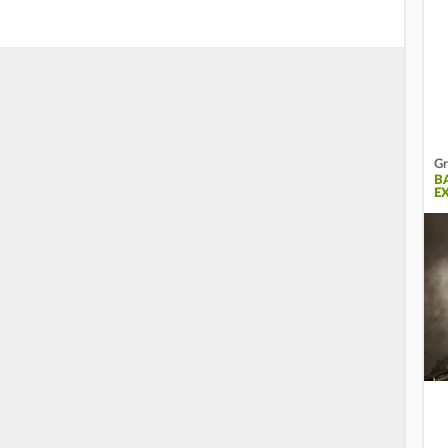
Gr
B
E