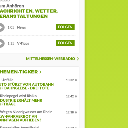
um Anhören
ACHRICHTEN, WETTER,
ERANSTALTUNGEN
FOLGEN
1:05
News
FOLGEN
1:15
V-Tipps
MITTELHESSEN-WEBRADIO
HEMEN-TICKER
Unfälle
13:32
UTO STÜRZT VON AUTOBAHN
UF BAHNGLEISE - DREI TOTE
Rheinpegel wird Risiko
12:42
NDUSTRIE ERHÄLT MEHR
UFTRÄGE
Wegen Niedrigwasser am Rhein
12:38
KW-FAHRVERBOT AN
ONNTAGEN AUFHEBEN?