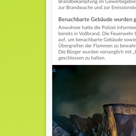
Brandbekämpfung im Gewerbegebiet 
zur Brandwache und zur Emissionsko
Benachbarte Gebäude wurden g
Anwohner hatte die Polizei informier
bereits in Vollbrand. Die Feuerwehr 
auf, um benachbarte Gebäude sowie z
Übergreifen der Flammen zu bewahre
Die Bürger wurden vorsorglich mit „
geschlossen zu halten.