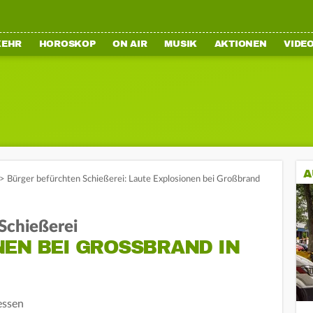
KEHR
HOROSKOP
ON AIR
MUSIK
AKTIONEN
VIDE
A
>
Bürger befürchten Schießerei: Laute Explosionen bei Großbrand
Schießerei
EN BEI GROSSBRAND IN L
essen