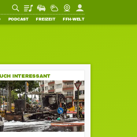
Playlist
Staupilot
Wetter
Webcam
Mein FFH
O
PODCAST
FREIZEIT
FFH-WELT
UCH INTERESSANT