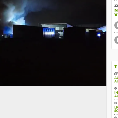
Z
N
V
T
A
A
I
A
L
S