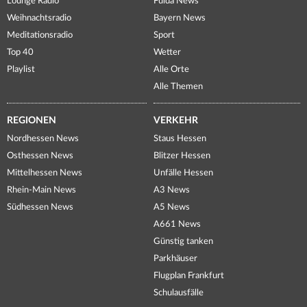
Lounge Radio
Fulda News
Weihnachtsradio
Bayern News
Meditationsradio
Sport
Top 40
Wetter
Playlist
Alle Orte
Alle Themen
REGIONEN
VERKEHR
Nordhessen News
Staus Hessen
Osthessen News
Blitzer Hessen
Mittelhessen News
Unfälle Hessen
Rhein-Main News
A3 News
Südhessen News
A5 News
A661 News
Günstig tanken
Parkhäuser
Flugplan Frankfurt
Schulausfälle