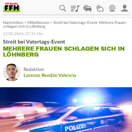
Playlist
Staupilot
Wetter
Webcam
Mein
Nachrichten
>
Mittelhessen
>
Streit bei Vatertags-Event: Mehrere Frauen
schlagen sich in Löhnberg
13.05.2024, 07:31 Uhr
Streit bei Vatertags-Event
MEHRERE FRAUEN SCHLAGEN SICH IN
LÖHNBERG
Redaktion
Lorenzo Rendón Valencia