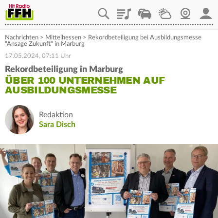
Playlist
Staupilot
Wetter
Webcam
Mein
Nachrichten
>
Mittelhessen
>
Rekordbeteiligung bei Ausbildungsmesse
"Ansage Zukunft" in Marburg
17.05.2024, 07:11 Uhr
Rekordbeteiligung in Marburg
ÜBER 100 UNTERNEHMEN AUF
AUSBILDUNGSMESSE
Redaktion
Sara Disch