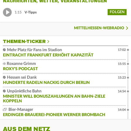
NACHRICHTEN, WETTER, VERANSTALTUNGEN
FOLGEN
1:15
V-Tipps
MITTELHESSEN-WEBRADIO
THEMEN-TICKER
Mehr Platz für Fans im Stadion
17:02
EINTRACHT FRANKFURT ERHÖHT KAPAZITÄT
Roxanne Grimm
15:55
ROXY'S PODCAST
Hessen sei Dank
15:23
HUNDERTE RADELN NACKIG DURCH BERLIN
Unpünktliche Bahn
14:54
MINISTER WILL BONUSZAHLUNGEN AN BAHN-ZIELE
KOPPELN
Bier-Manager
14:04
ERDINGER-BRAUEREI-PIONIER WERNER BROMBACH
AUS DEM NETZ