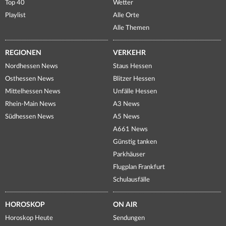
Top 40
Wetter
Playlist
Alle Orte
Alle Themen
REGIONEN
VERKEHR
Nordhessen News
Staus Hessen
Osthessen News
Blitzer Hessen
Mittelhessen News
Unfälle Hessen
Rhein-Main News
A3 News
Südhessen News
A5 News
A661 News
Günstig tanken
Parkhäuser
Flugplan Frankfurt
Schulausfälle
HOROSKOP
ON AIR
Horoskop Heute
Sendungen