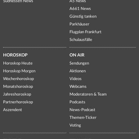
Südhessen News
A5 News
A661 News
Günstig tanken
Parkhäuser
Flugplan Frankfurt
Schulausfälle
HOROSKOP
ON AIR
Horoskop Heute
Sendungen
Horoskop Morgen
Aktionen
Wochenhoroskop
Videos
Monatshoroskop
Webcams
Jahreshoroskop
Moderatoren & Team
Partnerhoroskop
Podcasts
Aszendent
News-Podcast
Themen-Ticker
Voting