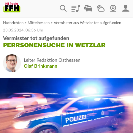
Playlist
Staupilot
Wetter
Webcam
Mein
Nachrichten
>
Mittelhessen
>
Vermisster aus Wetzlar tot aufgefunden
23.05.2024, 06:36 Uhr
Vermisster tot aufgefunden
PERRSONENSUCHE IN WETZLAR
Leiter Redaktion Osthessen
Olaf Brinkmann