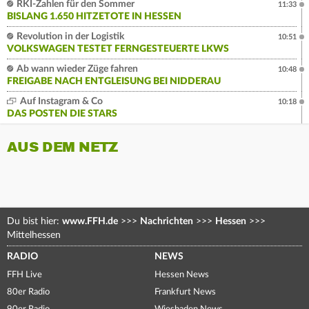
RKI-Zahlen für den Sommer
11:33
BISLANG 1.650 HITZETOTE IN HESSEN
Revolution in der Logistik
10:51
VOLKSWAGEN TESTET FERNGESTEUERTE LKWS
Ab wann wieder Züge fahren
10:48
FREIGABE NACH ENTGLEISUNG BEI NIDDERAU
Auf Instagram & Co
10:18
DAS POSTEN DIE STARS
AUS DEM NETZ
Du bist hier:
www.FFH.de
>>>
Nachrichten
>>>
Hessen
>>>
Mittelhessen
RADIO
NEWS
FFH Live
Hessen News
80er Radio
Frankfurt News