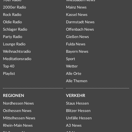
90er Radio
Wiesbaden News
2000er Radio
Mainz News
Rock Radio
Kassel News
Oldie Radio
Darmstadt News
Schlager Radio
Offenbach News
Party Radio
Gießen News
Lounge Radio
Fulda News
Weihnachtsradio
Bayern News
Meditationsradio
Sport
Top 40
Wetter
Playlist
Alle Orte
Alle Themen
REGIONEN
VERKEHR
Nordhessen News
Staus Hessen
Osthessen News
Blitzer Hessen
Mittelhessen News
Unfälle Hessen
Rhein-Main News
A3 News