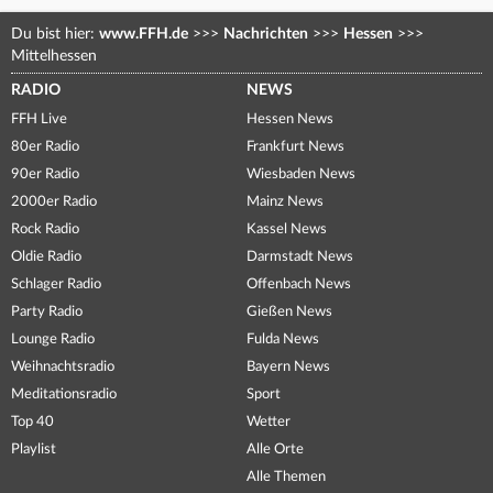
Du bist hier:
www.FFH.de
>>>
Nachrichten
>>>
Hessen
>>>
Mittelhessen
RADIO
NEWS
FFH Live
Hessen News
80er Radio
Frankfurt News
90er Radio
Wiesbaden News
2000er Radio
Mainz News
Rock Radio
Kassel News
Oldie Radio
Darmstadt News
Schlager Radio
Offenbach News
Party Radio
Gießen News
Lounge Radio
Fulda News
Weihnachtsradio
Bayern News
Meditationsradio
Sport
Top 40
Wetter
Playlist
Alle Orte
Alle Themen