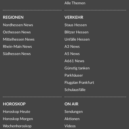
Alle Themen
REGIONEN
VERKEHR
Nordhessen News
Staus Hessen
Osthessen News
Blitzer Hessen
Mittelhessen News
Unfälle Hessen
Rhein-Main News
A3 News
Südhessen News
A5 News
A661 News
Günstig tanken
Parkhäuser
Flugplan Frankfurt
Schulausfälle
HOROSKOP
ON AIR
Horoskop Heute
Sendungen
Horoskop Morgen
Aktionen
Wochenhoroskop
Videos