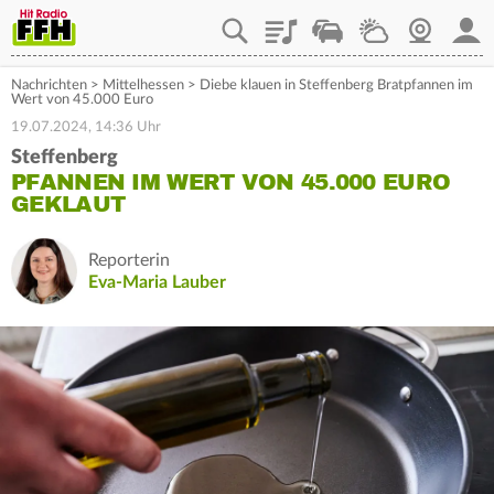
Playlist
Staupilot
Wetter
Webcam
Mein
Nachrichten
>
Mittelhessen
>
Diebe klauen in Steffenberg Bratpfannen im
Wert von 45.000 Euro
19.07.2024, 14:36 Uhr
Steffenberg
PFANNEN IM WERT VON 45.000 EURO
GEKLAUT
Reporterin
Eva-Maria Lauber