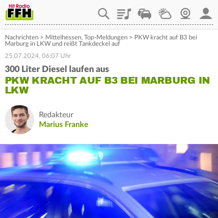
Playlist
Staupilot
Wetter
Webcam
Mein
Nachrichten
>
Mittelhessen
,
Top-Meldungen
>
PKW kracht auf B3 bei
Marburg in LKW und reißt Tankdeckel auf
25.07.2024, 06:07 Uhr
300 Liter Diesel laufen aus
PKW KRACHT AUF B3 BEI MARBURG IN
LKW
Redakteur
Marius Franke