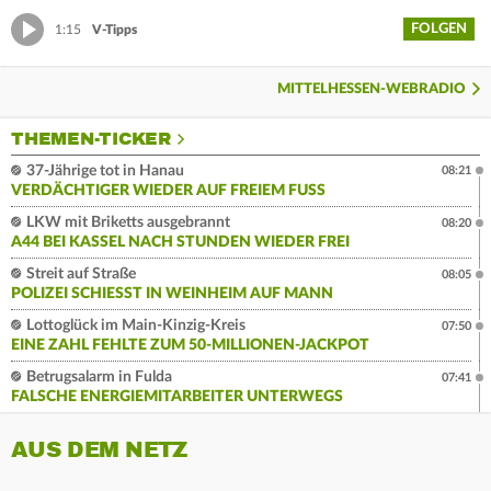
FOLGEN
1:15
V-Tipps
MITTELHESSEN-WEBRADIO
THEMEN-TICKER
37-Jährige tot in Hanau
08:21
VERDÄCHTIGER WIEDER AUF FREIEM FUSS
LKW mit Briketts ausgebrannt
08:20
A44 BEI KASSEL NACH STUNDEN WIEDER FREI
Streit auf Straße
08:05
POLIZEI SCHIESST IN WEINHEIM AUF MANN
Lottoglück im Main-Kinzig-Kreis
07:50
EINE ZAHL FEHLTE ZUM 50-MILLIONEN-JACKPOT
Betrugsalarm in Fulda
07:41
FALSCHE ENERGIEMITARBEITER UNTERWEGS
AUS DEM NETZ