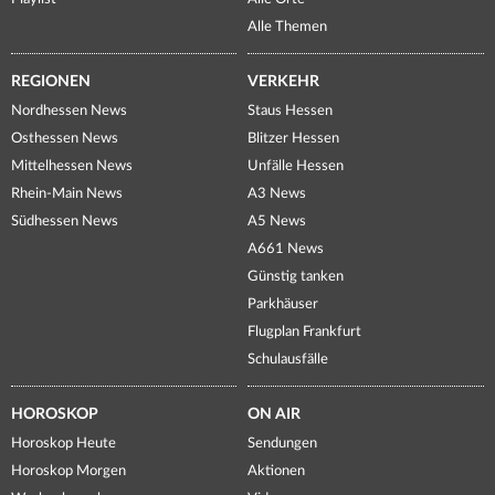
Alle Themen
REGIONEN
VERKEHR
Nordhessen News
Staus Hessen
Osthessen News
Blitzer Hessen
Mittelhessen News
Unfälle Hessen
Rhein-Main News
A3 News
Südhessen News
A5 News
A661 News
Günstig tanken
Parkhäuser
Flugplan Frankfurt
Schulausfälle
HOROSKOP
ON AIR
Horoskop Heute
Sendungen
Horoskop Morgen
Aktionen