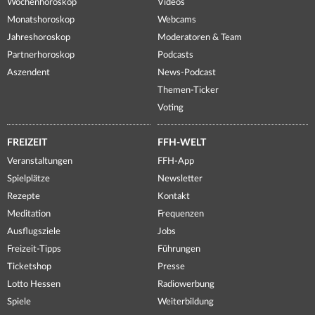
Wochenhoroskop
Videos
Monatshoroskop
Webcams
Jahreshoroskop
Moderatoren & Team
Partnerhoroskop
Podcasts
Aszendent
News-Podcast
Themen-Ticker
Voting
FREIZEIT
FFH-WELT
Veranstaltungen
FFH-App
Spielplätze
Newsletter
Rezepte
Kontakt
Meditation
Frequenzen
Ausflugsziele
Jobs
Freizeit-Tipps
Führungen
Ticketshop
Presse
Lotto Hessen
Radiowerbung
Spiele
Weiterbildung