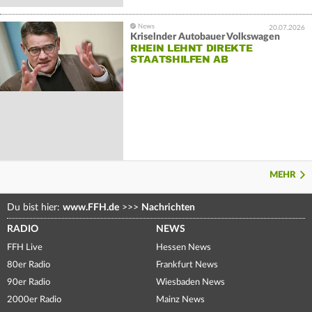
20.07.2026
Kriselnder Autobauer Volkswagen
RHEIN LEHNT DIREKTE
STAATSHILFEN AB
MEHR
Du bist hier:
www.FFH.de
>>>
Nachrichten
RADIO
NEWS
FFH Live
Hessen News
80er Radio
Frankfurt News
90er Radio
Wiesbaden News
2000er Radio
Mainz News