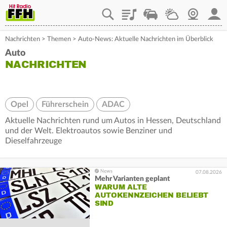
Playlist
Staupilot
Wetter
Webcam
Mein
Nachrichten
>
Themen
>
Auto-News: Aktuelle Nachrichten im Überblick
Auto
NACHRICHTEN
Opel
Führerschein
ADAC
Aktuelle Nachrichten rund um Autos in Hessen, Deutschland
und der Welt. Elektroautos sowie Benziner und
Dieselfahrzeuge
07.08.2026
Mehr Varianten geplant
WARUM ALTE
AUTOKENNZEICHEN BELIEBT
SIND