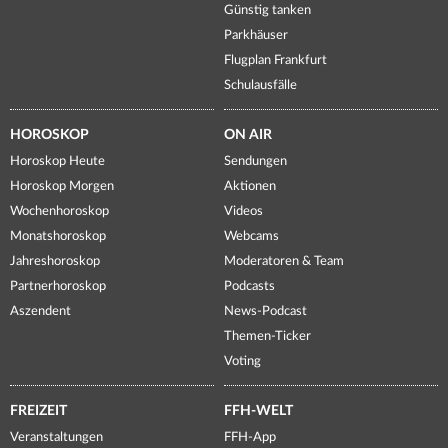
Günstig tanken
Parkhäuser
Flugplan Frankfurt
Schulausfälle
HOROSKOP
ON AIR
Horoskop Heute
Sendungen
Horoskop Morgen
Aktionen
Wochenhoroskop
Videos
Monatshoroskop
Webcams
Jahreshoroskop
Moderatoren & Team
Partnerhoroskop
Podcasts
Aszendent
News-Podcast
Themen-Ticker
Voting
FREIZEIT
FFH-WELT
Veranstaltungen
FFH-App