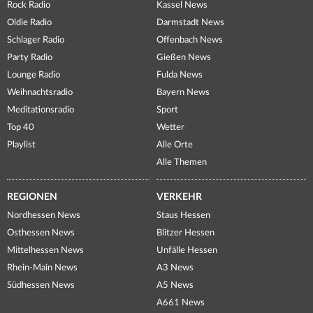
Rock Radio
Kassel News
Oldie Radio
Darmstadt News
Schlager Radio
Offenbach News
Party Radio
Gießen News
Lounge Radio
Fulda News
Weihnachtsradio
Bayern News
Meditationsradio
Sport
Top 40
Wetter
Playlist
Alle Orte
Alle Themen
REGIONEN
VERKEHR
Nordhessen News
Staus Hessen
Osthessen News
Blitzer Hessen
Mittelhessen News
Unfälle Hessen
Rhein-Main News
A3 News
Südhessen News
A5 News
A661 News