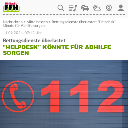
Playlist
Staupilot
Wetter
Webcam
Mein
Nachrichten
>
Mittelhessen
>
Rettungsdienste überlastet: "Helpdesk"
könnte für Abhilfe sorgen
11.09.2024, 07:12 Uhr
Rettungsdienste überlastet
"HELPDESK" KÖNNTE FÜR ABHILFE
SORGEN