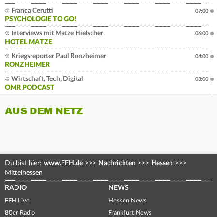
Franca Cerutti
07:00
PSYCHOLOGIE TO GO!
Interviews mit Matze Hielscher
06:00
HOTEL MATZE
Kriegsreporter Paul Ronzheimer
04:00
RONZHEIMER
Wirtschaft, Tech, Digital
03:00
OMR PODCAST
AUS DEM NETZ
Du bist hier:
www.FFH.de
>>>
Nachrichten
>>>
Hessen
>>>
Mittelhessen
RADIO
NEWS
FFH Live
Hessen News
80er Radio
Frankfurt News