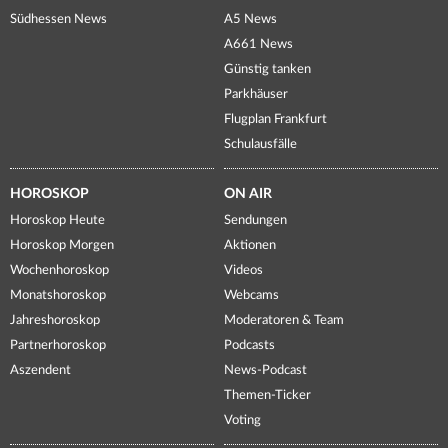
Südhessen News
A5 News
A661 News
Günstig tanken
Parkhäuser
Flugplan Frankfurt
Schulausfälle
HOROSKOP
ON AIR
Horoskop Heute
Sendungen
Horoskop Morgen
Aktionen
Wochenhoroskop
Videos
Monatshoroskop
Webcams
Jahreshoroskop
Moderatoren & Team
Partnerhoroskop
Podcasts
Aszendent
News-Podcast
Themen-Ticker
Voting