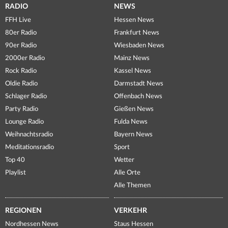
RADIO
NEWS
FFH Live
Hessen News
80er Radio
Frankfurt News
90er Radio
Wiesbaden News
2000er Radio
Mainz News
Rock Radio
Kassel News
Oldie Radio
Darmstadt News
Schlager Radio
Offenbach News
Party Radio
Gießen News
Lounge Radio
Fulda News
Weihnachtsradio
Bayern News
Meditationsradio
Sport
Top 40
Wetter
Playlist
Alle Orte
Alle Themen
REGIONEN
VERKEHR
Nordhessen News
Staus Hessen