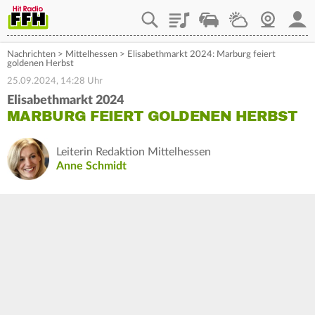
Playlist
Staupilot
Wetter
Webcam
Mein
Nachrichten
>
Mittelhessen
>
Elisabethmarkt 2024: Marburg feiert
goldenen Herbst
25.09.2024, 14:28 Uhr
Elisabethmarkt 2024
MARBURG FEIERT GOLDENEN HERBST
Leiterin Redaktion Mittelhessen
Anne Schmidt