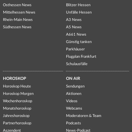
Osthessen News
Blitzer Hessen
Mittelhessen News
Unfälle Hessen
Rhein-Main News
A3 News
Südhessen News
A5 News
A661 News
Günstig tanken
Parkhäuser
Flugplan Frankfurt
Schulausfälle
HOROSKOP
ON AIR
Horoskop Heute
Sendungen
Horoskop Morgen
Aktionen
Wochenhoroskop
Videos
Monatshoroskop
Webcams
Jahreshoroskop
Moderatoren & Team
Partnerhoroskop
Podcasts
Aszendent
News-Podcast