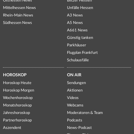
Osthessen News
Blitzer Hessen
Mittelhessen News
Unfälle Hessen
Rhein-Main News
A3 News
Südhessen News
A5 News
A661 News
Günstig tanken
Parkhäuser
Flugplan Frankfurt
Schulausfälle
HOROSKOP
ON AIR
Horoskop Heute
Sendungen
Horoskop Morgen
Aktionen
Wochenhoroskop
Videos
Monatshoroskop
Webcams
Jahreshoroskop
Moderatoren & Team
Partnerhoroskop
Podcasts
Aszendent
News-Podcast