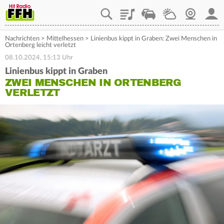
Playlist
Staupilot
Wetter
Webcam
Mein
Nachrichten
>
Mittelhessen
>
Linienbus kippt in Graben: Zwei Menschen in
Ortenberg leicht verletzt
08.10.2024, 15:13 Uhr
Linienbus kippt in Graben
ZWEI MENSCHEN IN ORTENBERG
VERLETZT