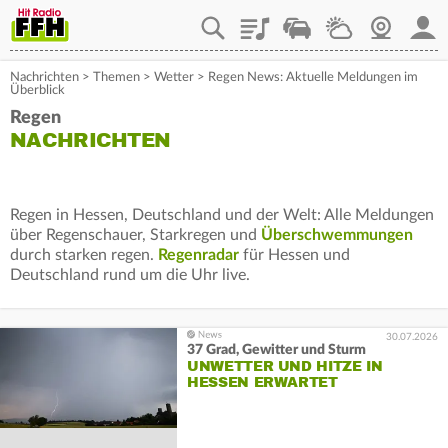
Playlist
Staupilot
Wetter
Webcam
Mein
Nachrichten
>
Themen
>
Wetter
>
Regen News: Aktuelle Meldungen im
Überblick
Regen
NACHRICHTEN
Regen in Hessen, Deutschland und der Welt: Alle Meldungen
über Regenschauer, Starkregen und
Überschwemmungen
durch starken regen.
Regenradar
für Hessen und
Deutschland rund um die Uhr live.
30.07.2026
37 Grad, Gewitter und Sturm
UNWETTER UND HITZE IN
HESSEN ERWARTET