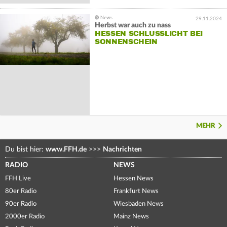
29.11.2024
Herbst war auch zu nass
HESSEN SCHLUSSLICHT BEI
SONNENSCHEIN
MEHR
Du bist hier:
www.FFH.de
>>>
Nachrichten
RADIO
NEWS
FFH Live
Hessen News
80er Radio
Frankfurt News
90er Radio
Wiesbaden News
2000er Radio
Mainz News