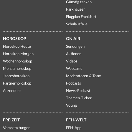
Günstig tanken
Parkhäuser
Flugplan Frankfurt
Schulausfälle
HOROSKOP
ON AIR
Horoskop Heute
Sendungen
Horoskop Morgen
Aktionen
Wochenhoroskop
Videos
Monatshoroskop
Webcams
Jahreshoroskop
Moderatoren & Team
Partnerhoroskop
Podcasts
Aszendent
News-Podcast
Themen-Ticker
Voting
FREIZEIT
FFH-WELT
Veranstaltungen
FFH-App