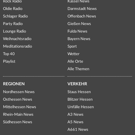
Rock Radio
Kassel News
Oldie Radio
Darmstadt News
Schlager Radio
Offenbach News
Party Radio
Gießen News
Lounge Radio
Fulda News
Weihnachtsradio
Bayern News
Meditationsradio
Sport
Top 40
Wetter
Playlist
Alle Orte
Alle Themen
REGIONEN
VERKEHR
Nordhessen News
Staus Hessen
Osthessen News
Blitzer Hessen
Mittelhessen News
Unfälle Hessen
Rhein-Main News
A3 News
Südhessen News
A5 News
A661 News