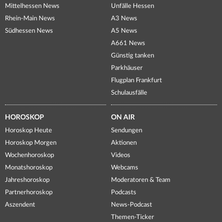
Mittelhessen News
Unfälle Hessen
Rhein-Main News
A3 News
Südhessen News
A5 News
A661 News
Günstig tanken
Parkhäuser
Flugplan Frankfurt
Schulausfälle
HOROSKOP
ON AIR
Horoskop Heute
Sendungen
Horoskop Morgen
Aktionen
Wochenhoroskop
Videos
Monatshoroskop
Webcams
Jahreshoroskop
Moderatoren & Team
Partnerhoroskop
Podcasts
Aszendent
News-Podcast
Themen-Ticker