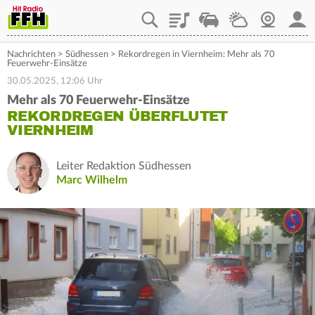
Playlist
Staupilot
Wetter
Webcam
Mein
Nachrichten
>
Südhessen
>
Rekordregen in Viernheim: Mehr als 70
Feuerwehr-Einsätze
30.05.2025, 12:06 Uhr
Mehr als 70 Feuerwehr-Einsätze
REKORDREGEN ÜBERFLUTET
VIERNHEIM
Leiter Redaktion Südhessen
Marc Wilhelm