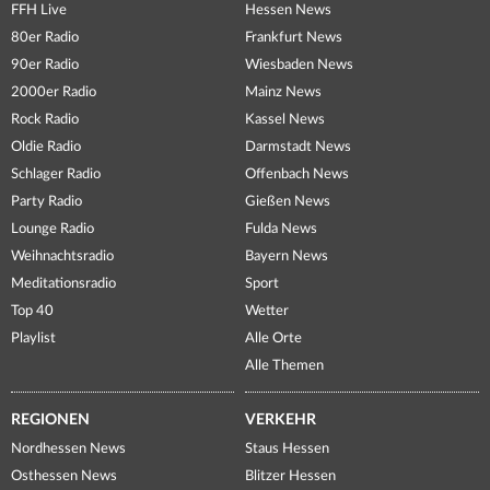
FFH Live
Hessen News
80er Radio
Frankfurt News
90er Radio
Wiesbaden News
2000er Radio
Mainz News
Rock Radio
Kassel News
Oldie Radio
Darmstadt News
Schlager Radio
Offenbach News
Party Radio
Gießen News
Lounge Radio
Fulda News
Weihnachtsradio
Bayern News
Meditationsradio
Sport
Top 40
Wetter
Playlist
Alle Orte
Alle Themen
REGIONEN
VERKEHR
Nordhessen News
Staus Hessen
Osthessen News
Blitzer Hessen