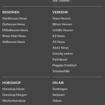
Alle Themen
REGIONEN
VERKEHR
Nordhessen News
Staus Hessen
Osthessen News
Blitzer Hessen
Mittelhessen News
Unfälle Hessen
Rhein-Main News
A3 News
Südhessen News
A5 News
A661 News
Günstig tanken
Parkhäuser
Flugplan Frankfurt
Schulausfälle
HOROSKOP
ON AIR
Horoskop Heute
Sendungen
Horoskop Morgen
Aktionen
Wochenhoroskop
Videos