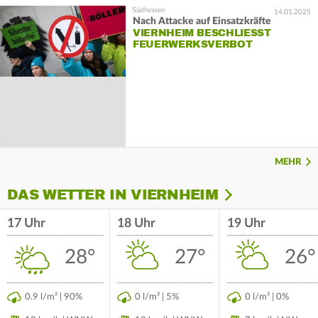
14.01.2025
Nach Attacke auf Einsatzkräfte
VIERNHEIM BESCHLIESST F
EUERWERKSVERBOT
MEHR
DAS WETTER IN VIERNHEIM
17 Uhr
18 Uhr
19 Uhr
28°
27°
26°
0.9 l/m² | 90%
0 l/m² | 5%
0 l/m² | 0%