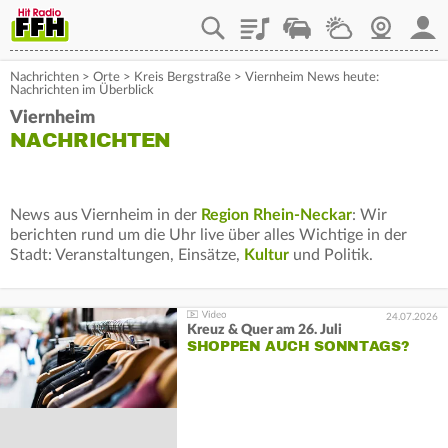
Playlist
Staupilot
Wetter
Webcam
Mein
Nachrichten
>
Orte
>
Kreis Bergstraße
>
Viernheim News heute:
Nachrichten im Überblick
Viernheim
NACHRICHTEN
News aus Viernheim in der
Region Rhein-Neckar
: Wir
berichten rund um die Uhr live über alles Wichtige in der
Stadt: Veranstaltungen, Einsätze,
Kultur
und Politik.
24.07.2026
Kreuz & Quer am 26. Juli
SHOPPEN AUCH SONNTAGS?