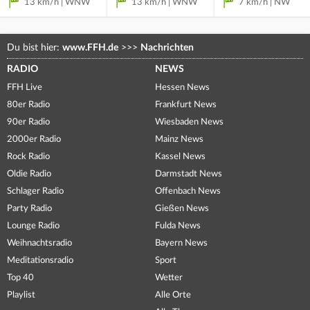
13 km/h | WNW
13 km/h | WNW
7 km/h | NW
Du bist hier:
www.FFH.de
>>>
Nachrichten
RADIO
NEWS
FFH Live
Hessen News
80er Radio
Frankfurt News
90er Radio
Wiesbaden News
2000er Radio
Mainz News
Rock Radio
Kassel News
Oldie Radio
Darmstadt News
Schlager Radio
Offenbach News
Party Radio
Gießen News
Lounge Radio
Fulda News
Weihnachtsradio
Bayern News
Meditationsradio
Sport
Top 40
Wetter
Playlist
Alle Orte