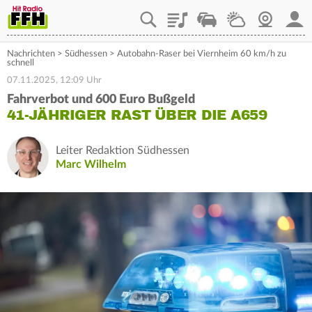
Playlist
Staupilot
Wetter
Webcam
Mein
Nachrichten
>
Südhessen
>
Autobahn-Raser bei Viernheim 60 km/h zu
schnell
07.11.2025, 12:09 Uhr
Fahrverbot und 600 Euro Bußgeld
41-JÄHRIGER RAST ÜBER DIE A659
Leiter Redaktion Südhessen
Marc Wilhelm