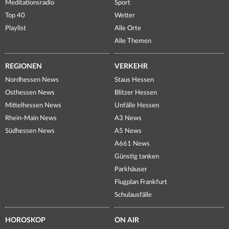
Meditationsradio
Sport
Top 40
Wetter
Playlist
Alle Orte
Alle Themen
REGIONEN
VERKEHR
Nordhessen News
Staus Hessen
Osthessen News
Blitzer Hessen
Mittelhessen News
Unfälle Hessen
Rhein-Main News
A3 News
Südhessen News
A5 News
A661 News
Günstig tanken
Parkhäuser
Flugplan Frankfurt
Schulausfälle
HOROSKOP
ON AIR