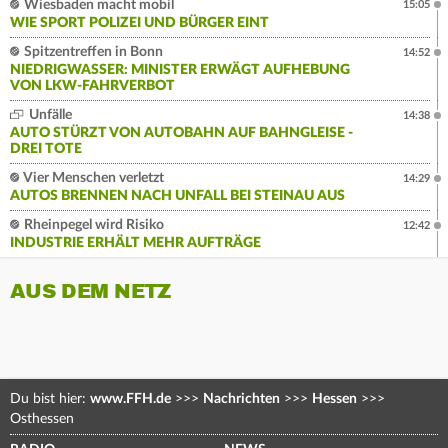
Wiesbaden macht mobil
15:05
WIE SPORT POLIZEI UND BÜRGER EINT
Spitzentreffen in Bonn
14:52
NIEDRIGWASSER: MINISTER ERWÄGT AUFHEBUNG
VON LKW-FAHRVERBOT
Unfälle
14:38
AUTO STÜRZT VON AUTOBAHN AUF BAHNGLEISE -
DREI TOTE
Vier Menschen verletzt
14:29
AUTOS BRENNEN NACH UNFALL BEI STEINAU AUS
Rheinpegel wird Risiko
12:42
INDUSTRIE ERHÄLT MEHR AUFTRÄGE
AUS DEM NETZ
Du bist hier:
www.FFH.de
>>>
Nachrichten
>>>
Hessen
>>>
Osthessen