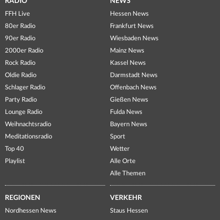
RADIO
NEWS
FFH Live
Hessen News
80er Radio
Frankfurt News
90er Radio
Wiesbaden News
2000er Radio
Mainz News
Rock Radio
Kassel News
Oldie Radio
Darmstadt News
Schlager Radio
Offenbach News
Party Radio
Gießen News
Lounge Radio
Fulda News
Weihnachtsradio
Bayern News
Meditationsradio
Sport
Top 40
Wetter
Playlist
Alle Orte
Alle Themen
REGIONEN
VERKEHR
Nordhessen News
Staus Hessen