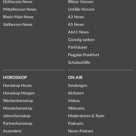
Osthessen News
Blitzer Hessen
Mittelhessen News
Unfälle Hessen
Rhein-Main News
A3 News
Südhessen News
A5 News
A661 News
Günstig tanken
Parkhäuser
Flugplan Frankfurt
Schulausfälle
HOROSKOP
ON AIR
Horoskop Heute
Sendungen
Horoskop Morgen
Aktionen
Wochenhoroskop
Videos
Monatshoroskop
Webcams
Jahreshoroskop
Moderatoren & Team
Partnerhoroskop
Podcasts
Aszendent
News-Podcast