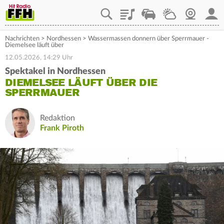
Playlist
Staupilot
Wetter
Webcam
Mein
Nachrichten
>
Nordhessen
>
Wassermassen donnern über Sperrmauer -
Diemelsee läuft über
12.05.2026, 14:29 Uhr
Spektakel in Nordhessen
DIEMELSEE LÄUFT ÜBER DIE
SPERRMAUER
Redaktion
Frank Piroth