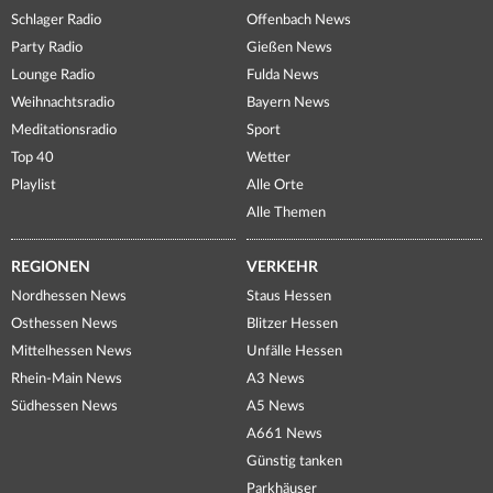
Schlager Radio
Offenbach News
Party Radio
Gießen News
Lounge Radio
Fulda News
Weihnachtsradio
Bayern News
Meditationsradio
Sport
Top 40
Wetter
Playlist
Alle Orte
Alle Themen
REGIONEN
VERKEHR
Nordhessen News
Staus Hessen
Osthessen News
Blitzer Hessen
Mittelhessen News
Unfälle Hessen
Rhein-Main News
A3 News
Südhessen News
A5 News
A661 News
Günstig tanken
Parkhäuser