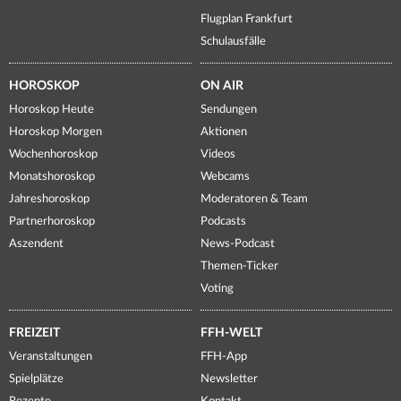
Flugplan Frankfurt
Schulausfälle
HOROSKOP
ON AIR
Horoskop Heute
Sendungen
Horoskop Morgen
Aktionen
Wochenhoroskop
Videos
Monatshoroskop
Webcams
Jahreshoroskop
Moderatoren & Team
Partnerhoroskop
Podcasts
Aszendent
News-Podcast
Themen-Ticker
Voting
FREIZEIT
FFH-WELT
Veranstaltungen
FFH-App
Spielplätze
Newsletter