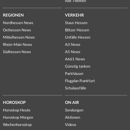
Alle Themen
REGIONEN
VERKEHR
Nordhessen News
Staus Hessen
Osthessen News
Blitzer Hessen
Mittelhessen News
Unfälle Hessen
Rhein-Main News
A3 News
Südhessen News
A5 News
A661 News
Günstig tanken
Parkhäuser
Flugplan Frankfurt
Schulausfälle
HOROSKOP
ON AIR
Horoskop Heute
Sendungen
Horoskop Morgen
Aktionen
Wochenhoroskop
Videos