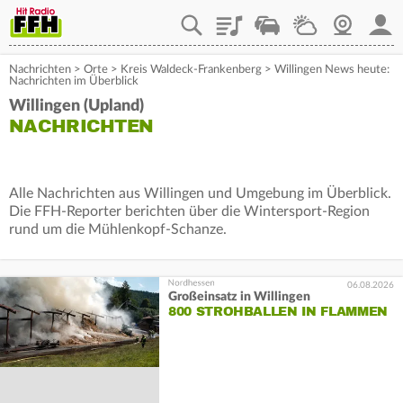
Playlist
Staupilot
Wetter
Webcam
Mein
Nachrichten
>
Orte
>
Kreis Waldeck-Frankenberg
>
Willingen News heute:
Nachrichten im Überblick
Willingen (Upland)
NACHRICHTEN
Alle Nachrichten aus Willingen und Umgebung im Überblick.
Die FFH-Reporter berichten über die Wintersport-Region
rund um die Mühlenkopf-Schanze.
06.08.2026
Großeinsatz in Willingen
800 STROHBALLEN IN FLAMMEN