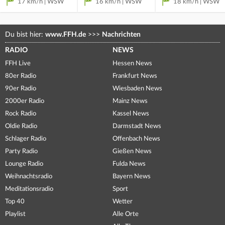
17 km/h | WSW
16 km/h | WSW
18 km/h | WSW
Du bist hier:
www.FFH.de
>>>
Nachrichten
RADIO
NEWS
FFH Live
Hessen News
80er Radio
Frankfurt News
90er Radio
Wiesbaden News
2000er Radio
Mainz News
Rock Radio
Kassel News
Oldie Radio
Darmstadt News
Schlager Radio
Offenbach News
Party Radio
Gießen News
Lounge Radio
Fulda News
Weihnachtsradio
Bayern News
Meditationsradio
Sport
Top 40
Wetter
Playlist
Alle Orte