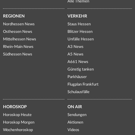
Alle Themen
REGIONEN
VERKEHR
Nordhessen News
Staus Hessen
Osthessen News
Blitzer Hessen
Mittelhessen News
Unfälle Hessen
Rhein-Main News
A3 News
Südhessen News
A5 News
A661 News
Günstig tanken
Parkhäuser
Flugplan Frankfurt
Schulausfälle
HOROSKOP
ON AIR
Horoskop Heute
Sendungen
Horoskop Morgen
Aktionen
Wochenhoroskop
Videos