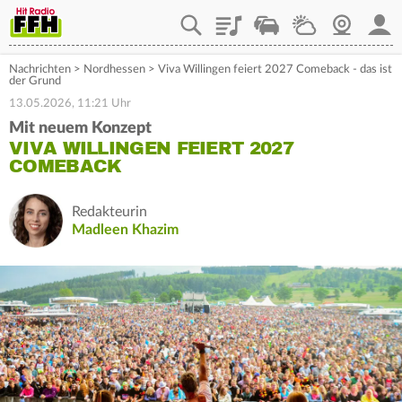
Playlist
Staupilot
Wetter
Webcam
Mein
Nachrichten
>
Nordhessen
>
Viva Willingen feiert 2027 Comeback - das ist
der Grund
13.05.2026, 11:21 Uhr
Mit neuem Konzept
VIVA WILLINGEN FEIERT 2027
COMEBACK
Redakteurin
Madleen Khazim