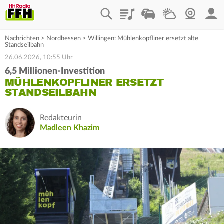
Playlist
Staupilot
Wetter
Webcam
Mein
Nachrichten
>
Nordhessen
>
Willingen: Mühlenkopfliner ersetzt alte
Standseilbahn
26.06.2026, 10:55 Uhr
6,5 Millionen-Investition
MÜHLENKOPFLINER ERSETZT
STANDSEILBAHN
Redakteurin
Madleen Khazim