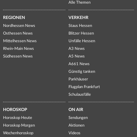
Alle Themen
REGIONEN
VERKEHR
Nordhessen News
Staus Hessen
Osthessen News
Blitzer Hessen
Mittelhessen News
Unfälle Hessen
Rhein-Main News
A3 News
Südhessen News
A5 News
A661 News
Günstig tanken
Parkhäuser
Flugplan Frankfurt
Schulausfälle
HOROSKOP
ON AIR
Horoskop Heute
Sendungen
Horoskop Morgen
Aktionen
Wochenhoroskop
Videos