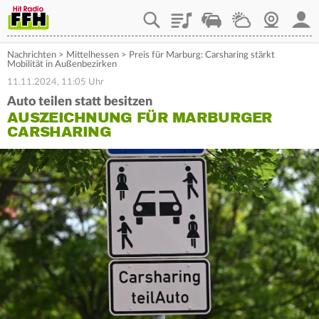
Playlist
Staupilot
Wetter
Webcam
Mein
Nachrichten
>
Mittelhessen
>
Preis für Marburg: Carsharing stärkt
Mobilität in Außenbezirken
11.11.2024, 11:05 Uhr
Auto teilen statt besitzen
AUSZEICHNUNG FÜR MARBURGER
CARSHARING