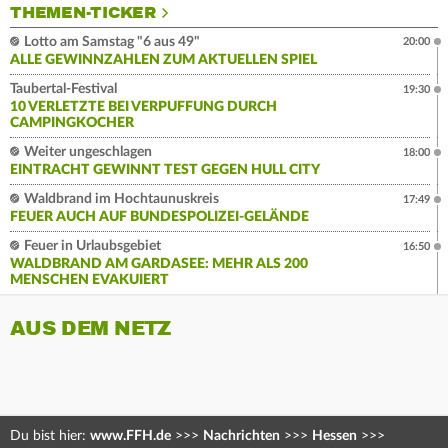
THEMEN-TICKER
Lotto am Samstag "6 aus 49"
20:00
ALLE GEWINNZAHLEN ZUM AKTUELLEN SPIEL
Taubertal-Festival
19:30
10 VERLETZTE BEI VERPUFFUNG DURCH
CAMPINGKOCHER
Weiter ungeschlagen
18:00
EINTRACHT GEWINNT TEST GEGEN HULL CITY
Waldbrand im Hochtaunuskreis
17:49
FEUER AUCH AUF BUNDESPOLIZEI-GELÄNDE
Feuer in Urlaubsgebiet
16:50
WALDBRAND AM GARDASEE: MEHR ALS 200
MENSCHEN EVAKUIERT
AUS DEM NETZ
Du bist hier:
www.FFH.de
>>>
Nachrichten
>>>
Hessen
>>>