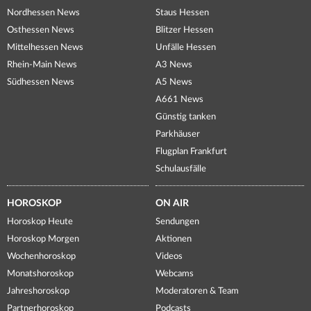
Nordhessen News
Staus Hessen
Osthessen News
Blitzer Hessen
Mittelhessen News
Unfälle Hessen
Rhein-Main News
A3 News
Südhessen News
A5 News
A661 News
Günstig tanken
Parkhäuser
Flugplan Frankfurt
Schulausfälle
HOROSKOP
ON AIR
Horoskop Heute
Sendungen
Horoskop Morgen
Aktionen
Wochenhoroskop
Videos
Monatshoroskop
Webcams
Jahreshoroskop
Moderatoren & Team
Partnerhoroskop
Podcasts