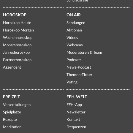
Schulausfälle
HOROSKOP
ON AIR
Horoskop Heute
Sendungen
Horoskop Morgen
Aktionen
Wochenhoroskop
Videos
Monatshoroskop
Webcams
Jahreshoroskop
Moderatoren & Team
Partnerhoroskop
Podcasts
Aszendent
News-Podcast
Themen-Ticker
Voting
FREIZEIT
FFH-WELT
Veranstaltungen
FFH-App
Spielplätze
Newsletter
Rezepte
Kontakt
Meditation
Frequenzen