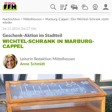
Playlist
Staupilot
Wetter
Webcam
Mein
Nachrichten
>
Mittelhessen
>
Marburg-Cappel : Der Wichtel-Schrank steht
wieder
26.11.2024, 06:27 Uhr
Geschenk-Aktion im Stadtteil
WICHTEL-SCHRANK IN MARBURG-
CAPPEL
Leiterin Redaktion Mittelhessen
Anne Schmidt