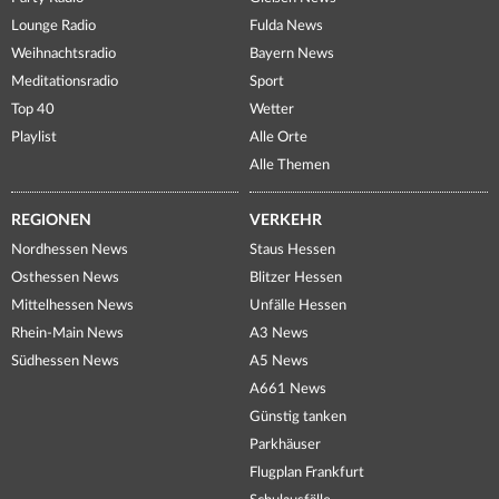
Lounge Radio
Fulda News
Weihnachtsradio
Bayern News
Meditationsradio
Sport
Top 40
Wetter
Playlist
Alle Orte
Alle Themen
REGIONEN
VERKEHR
Nordhessen News
Staus Hessen
Osthessen News
Blitzer Hessen
Mittelhessen News
Unfälle Hessen
Rhein-Main News
A3 News
Südhessen News
A5 News
A661 News
Günstig tanken
Parkhäuser
Flugplan Frankfurt