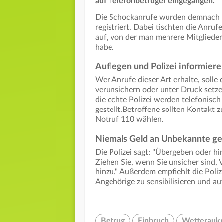
auf Telefonbetrüger eingegangen.
Die Schockanrufe wurden demnach b
registriert. Dabei tischten die Anru
auf, von der man mehrere Mitgliede
habe.
Auflegen und Polizei informiere
Wer Anrufe dieser Art erhalte, soll
verunsichern oder unter Druck setzen 
die echte Polizei werden telefonisc
gestellt.Betroffene sollten Kontakt 
Notruf 110 wählen.
Niemals Geld an Unbekannte g
Die Polizei sagt: "Übergeben oder h
Ziehen Sie, wenn Sie unsicher sind
hinzu." Außerdem empfiehlt die Poli
Angehörige zu sensibilisieren und a
Betrug
Einbruch
Wetteraukr