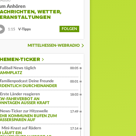
um Anhören
ACHRICHTEN, WETTER,
ERANSTALTUNGEN
FOLGEN
1:15
V-Tipps
MITTELHESSEN-WEBRADIO
HEMEN-TICKER
Fußball News täglich
00:05
TAMMPLATZ
Familienpodcast Deine Freunde
00:01
RDENTLICH DURCHEINANDER
Erste Länder reagieren
18:03
KW-FAHRVERBOT AN
ONNTAGEN AUSSER KRAFT
News-Ticker zur Hitzewelle
17:49
EHR KOMMUNEN RUFEN ZUM
ASSERSPAREN AUF
Mini-Knast auf Rädern
17:14
O LÄUFT EIN