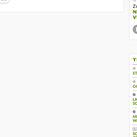
Z
N
V
T
S
O
L
S
M
W
S