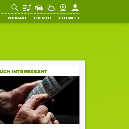
Playlist
Staupilot
Wetter
Webcam
Mein FFH
O
PODCAST
FREIZEIT
FFH-WELT
UCH INTERESSANT