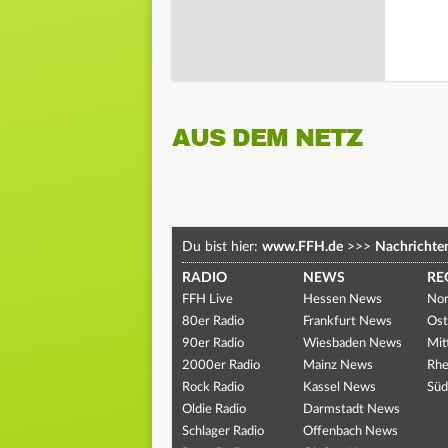
AUS DEM NETZ
Du bist hier:
www.FFH.de
>>>
Nachrichte
RADIO
NEWS
RE
FFH Live
Hessen News
Nor
80er Radio
Frankfurt News
Ost
90er Radio
Wiesbaden News
Mit
2000er Radio
Mainz News
Rhe
Rock Radio
Kassel News
Süd
Oldie Radio
Darmstadt News
Schlager Radio
Offenbach News