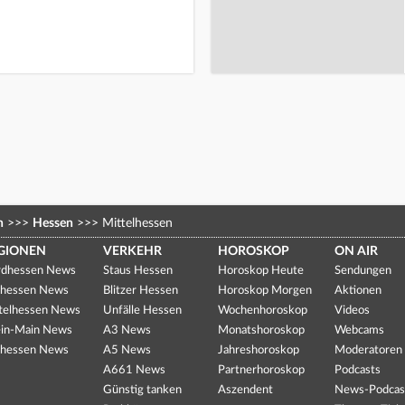
n
>>>
Hessen
>>>
Mittelhessen
GIONEN
VERKEHR
HOROSKOP
ON AIR
dhessen News
Staus Hessen
Horoskop Heute
Sendungen
hessen News
Blitzer Hessen
Horoskop Morgen
Aktionen
telhessen News
Unfälle Hessen
Wochenhoroskop
Videos
in-Main News
A3 News
Monatshoroskop
Webcams
hessen News
A5 News
Jahreshoroskop
Moderatoren
A661 News
Partnerhoroskop
Podcasts
Günstig tanken
Aszendent
News-Podcas