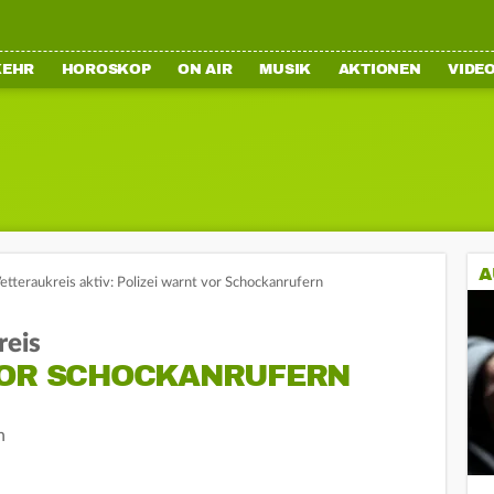
KEHR
HOROSKOP
ON AIR
MUSIK
AKTIONEN
VIDE
A
etteraukreis aktiv: Polizei warnt vor Schockanrufern
reis
VOR SCHOCKANRUFERN
n