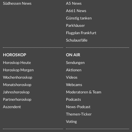
Südhessen News
A5 News
A661 News
Günstig tanken
Parkhäuser
Flugplan Frankfurt
Schulausfälle
HOROSKOP
ON AIR
Horoskop Heute
Sendungen
Horoskop Morgen
Aktionen
Wochenhoroskop
Videos
Monatshoroskop
Webcams
Jahreshoroskop
Moderatoren & Team
Partnerhoroskop
Podcasts
Aszendent
News-Podcast
Themen-Ticker
Voting