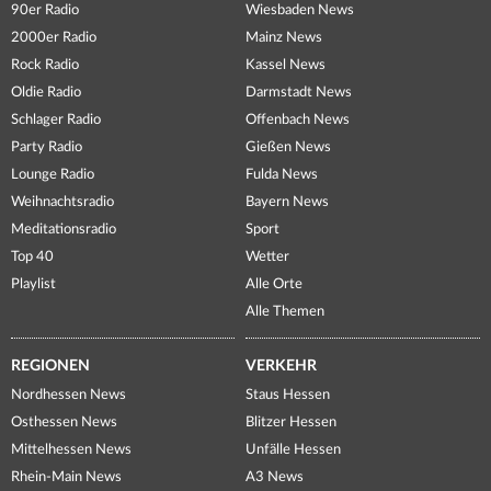
90er Radio
Wiesbaden News
2000er Radio
Mainz News
Rock Radio
Kassel News
Oldie Radio
Darmstadt News
Schlager Radio
Offenbach News
Party Radio
Gießen News
Lounge Radio
Fulda News
Weihnachtsradio
Bayern News
Meditationsradio
Sport
Top 40
Wetter
Playlist
Alle Orte
Alle Themen
REGIONEN
VERKEHR
Nordhessen News
Staus Hessen
Osthessen News
Blitzer Hessen
Mittelhessen News
Unfälle Hessen
Rhein-Main News
A3 News