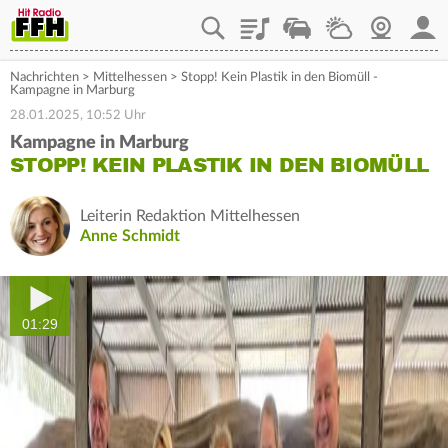
Playlist
Staupilot
Wetter
Webcam
Mein
Nachrichten
>
Mittelhessen
>
Stopp! Kein Plastik in den Biomüll -
Kampagne in Marburg
28.01.2025, 10:52 Uhr
Kampagne in Marburg
STOPP! KEIN PLASTIK IN DEN BIOMÜLL
Leiterin Redaktion Mittelhessen
Anne Schmidt
01:29