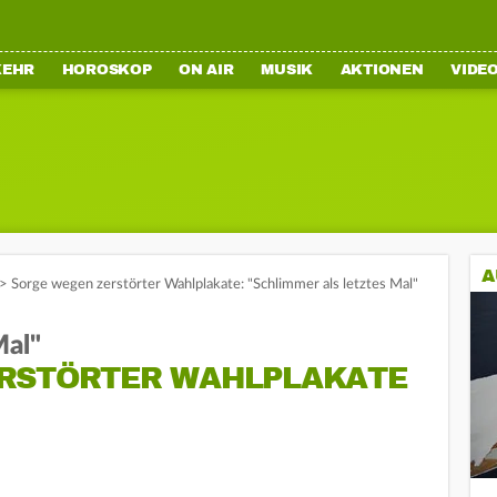
KEHR
HOROSKOP
ON AIR
MUSIK
AKTIONEN
VIDE
A
>
Sorge wegen zerstörter Wahlplakate: "Schlimmer als letztes Mal"
Mal"
ERSTÖRTER WAHLPLAKATE