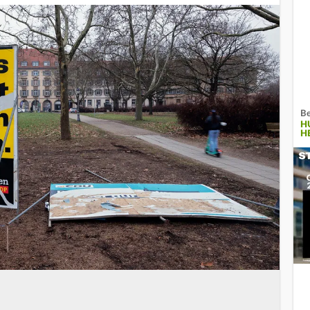
Be
H
H