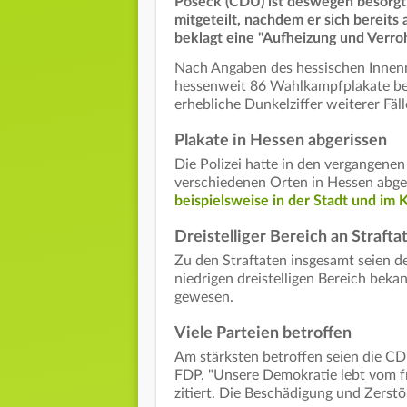
Poseck (CDU) ist deswegen besorgt
mitgeteilt, nachdem er sich bereits
beklagt eine "Aufheizung und Verro
Nach Angaben des hessischen Innen
hessenweit 86 Wahlkampfplakate be
erhebliche Dunkelziffer weiterer Fäl
Plakate in Hessen abgerissen
Die Polizei hatte in den vergangene
verschiedenen Orten in Hessen abge
beispielsweise in der Stadt und im 
Dreistelliger Bereich an Strafta
Zu den Straftaten insgesamt seien d
niedrigen dreistelligen Bereich bek
gewesen.
Viele Parteien betroffen
Am stärksten betroffen seien die CD
FDP. "Unsere Demokratie lebt vom fr
zitiert. Die Beschädigung und Zerstö