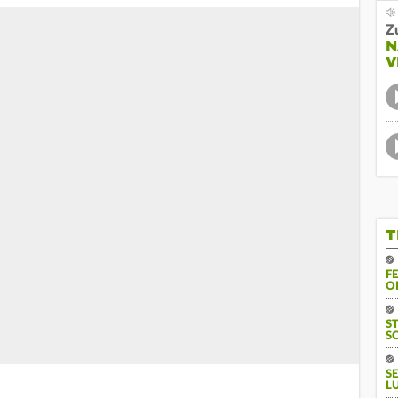
Z
N
V
T
F
O
S
S
S
L