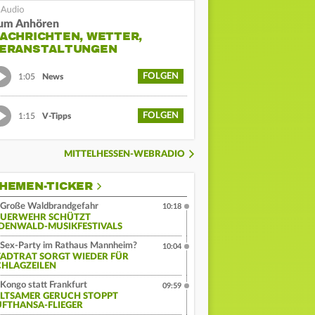
um Anhören
ACHRICHTEN, WETTER,
ERANSTALTUNGEN
FOLGEN
1:05
News
FOLGEN
1:15
V-Tipps
MITTELHESSEN-WEBRADIO
HEMEN-TICKER
Große Waldbrandgefahr
10:18
EUERWEHR SCHÜTZT
DENWALD-MUSIKFESTIVALS
Sex-Party im Rathaus Mannheim?
10:04
TADTRAT SORGT WIEDER FÜR
CHLAGZEILEN
Kongo statt Frankfurt
09:59
ELTSAMER GERUCH STOPPT
UFTHANSA-FLIEGER