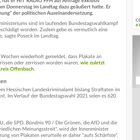
, hat er HIT RADIO FFH auf Anfrage exklusiv
 am Donnerstag im Landtag dazu geäußert hatte. Er
hung" der politischen Auseinandersetzung.
CD
ministeriums sind im laufenden Bundestagswahlkampf
4
schädigt worden. Zudem gebe es vermutlich eine
le, sagte Poseck im Landtag.
n Wochen wiederholt gemeldet, dass Plakate an
rissen oder zerrissen worden waren,
wie zuletzt
Kreis Offenbach
.
ten
em Hessischen Landeskriminalamt bislang Straftaten im
annt. Im Verlauf der Bundestagswahl 2021 seien es 620
U, die SPD, Bündnis 90 / Die Grünen, die AfD und die
iedlichen Meinungsstreit", wird der Innenminister
rung von Plakaten verurteile er daher "aufs Schärfste".