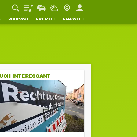
Playlist
Staupilot
Wetter
Webcam
Mein FFH
O
PODCAST
FREIZEIT
FFH-WELT
UCH INTERESSANT