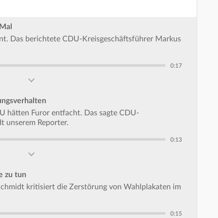
 Mal
ent. Das berichtete CDU-Kreisgeschäftsführer Markus
0:17
ngsverhalten
U hätten Furor entfacht. Das sagte CDU-
t unserem Reporter.
0:13
 zu tun
hmidt kritisiert die Zerstörung von Wahlplakaten im
0:15