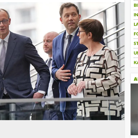
B
I
L
F
S
U
K
A