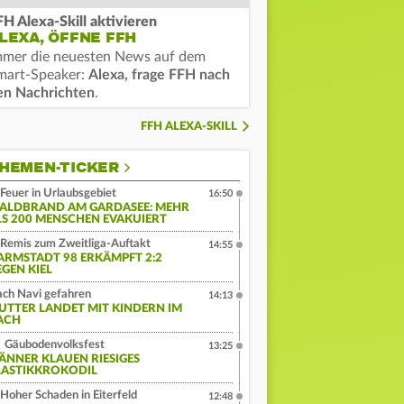
FH Alexa-Skill aktivieren
LEXA, ÖFFNE FFH
mmer die neuesten News auf dem
mart-Speaker:
Alexa, frage FFH nach
en Nachrichten
.
FFH ALEXA-SKILL
HEMEN-TICKER
Feuer in Urlaubsgebiet
16:50
ALDBRAND AM GARDASEE: MEHR
LS 200 MENSCHEN EVAKUIERT
Remis zum Zweitliga-Auftakt
14:55
ARMSTADT 98 ERKÄMPFT 2:2
EGEN KIEL
ch Navi gefahren
14:13
UTTER LANDET MIT KINDERN IM
ACH
Gäubodenvolksfest
13:25
ÄNNER KLAUEN RIESIGES
LASTIKKROKODIL
Hoher Schaden in Eiterfeld
12:48