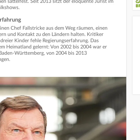
n sattelfest. Seit 2013 sitzt der eloquente Jurist im
G
B
Talkshows.
erfahrung
seinen Chef Fallstricke aus dem Weg räumen, einen
ern und Kontakt zu den Ländern halten. Kritiker
dreier Kinder fehle Regierungserfahrung. Das
nem Heimatland gelernt: Von 2002 bis 2004 war er
 Baden-Württemberg, von 2004 bis 2013
ngen.