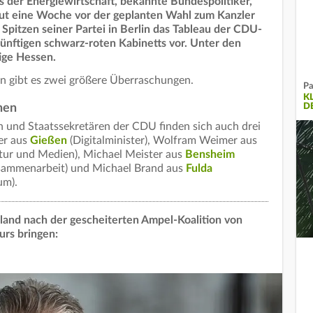
us der Energiewirtschaft, bekannte Bundespolitiker,
ut eine Woche vor der geplanten Wahl zum Kanzler
Spitzen seiner Partei in Berlin das Tableau der CDU-
künftigen schwarz-roten Kabinetts vor. Unter den
ige Hessen.
n gibt es zwei größere Überraschungen.
Pa
K
D
nen
n und Staatssekretären der CDU finden sich auch drei
er aus
Gießen
(Digitalminister), Wolfram Weimer aus
ltur und Medien), Michael Meister aus
Bensheim
usammenarbeit) und Michael Brand aus
Fulda
um).
land nach der gescheiterten Ampel-Koalition von
urs bringen: