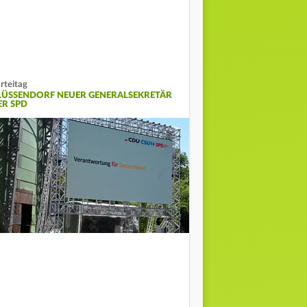
rteitag
LÜSSENDORF NEUER GENERALSEKRETÄR
ER SPD