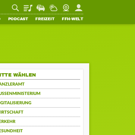
Playlist
Staupilot
Wetter
Webcam
Mein FFH
O
PODCAST
FREIZEIT
FFH-WELT
ITTE WÄHLEN
ANZLERAMT
USSENMINISTERIUM
IGITALISIERUNG
IRTSCHAFT
ERKEHR
ESUNDHEIT