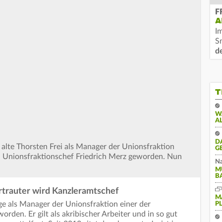
F
A
I
S
d
T
W
A
D
 alte Thorsten Frei als Manager der Unionsfraktion
G
on Unionsfraktionschef Friedrich Merz geworden. Nun
Na
M
B
rtrauter wird Kanzleramtschef
M
ge als Manager der Unionsfraktion einer der
P
rden. Er gilt als akribischer Arbeiter und in so gut