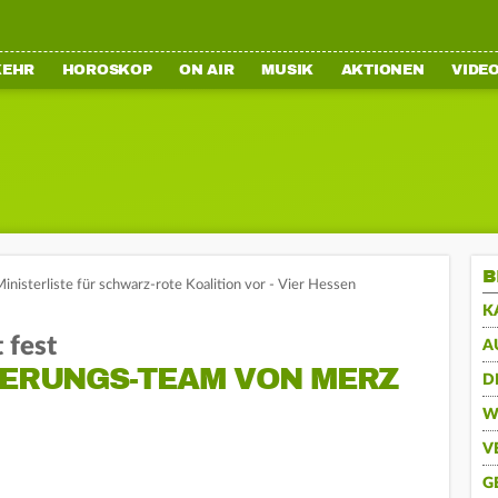
KEHR
HOROSKOP
ON AIR
MUSIK
AKTIONEN
VIDE
B
inisterliste für schwarz-rote Koalition vor - Vier Hessen
K
 fest
A
IERUNGS-TEAM VON MERZ
D
W
V
G