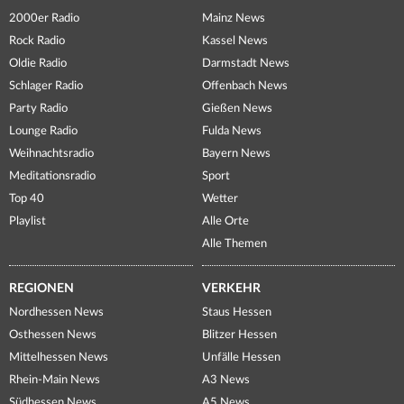
2000er Radio
Mainz News
Rock Radio
Kassel News
Oldie Radio
Darmstadt News
Schlager Radio
Offenbach News
Party Radio
Gießen News
Lounge Radio
Fulda News
Weihnachtsradio
Bayern News
Meditationsradio
Sport
Top 40
Wetter
Playlist
Alle Orte
Alle Themen
REGIONEN
VERKEHR
Nordhessen News
Staus Hessen
Osthessen News
Blitzer Hessen
Mittelhessen News
Unfälle Hessen
Rhein-Main News
A3 News
Südhessen News
A5 News