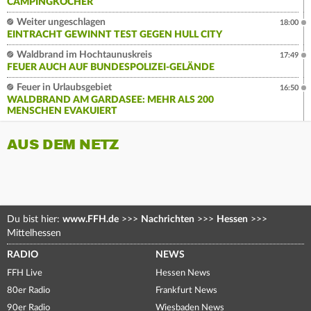
CAMPINGKOCHER
Weiter ungeschlagen
18:00
EINTRACHT GEWINNT TEST GEGEN HULL CITY
Waldbrand im Hochtaunuskreis
17:49
FEUER AUCH AUF BUNDESPOLIZEI-GELÄNDE
Feuer in Urlaubsgebiet
16:50
WALDBRAND AM GARDASEE: MEHR ALS 200
MENSCHEN EVAKUIERT
AUS DEM NETZ
Du bist hier:
www.FFH.de
>>>
Nachrichten
>>>
Hessen
>>>
Mittelhessen
RADIO
NEWS
FFH Live
Hessen News
80er Radio
Frankfurt News
90er Radio
Wiesbaden News