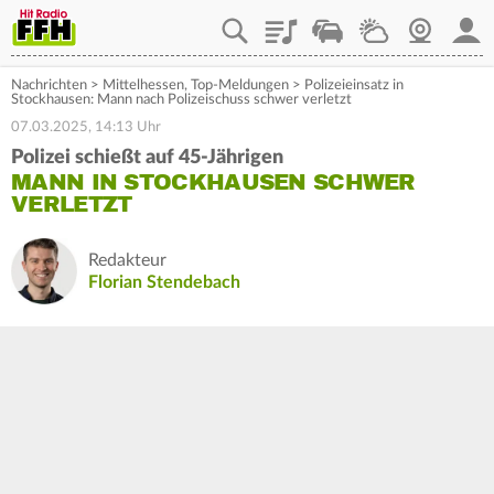
Playlist
Staupilot
Wetter
Webcam
Mein
Nachrichten
>
Mittelhessen
,
Top-Meldungen
>
Polizeieinsatz in
Stockhausen: Mann nach Polizeischuss schwer verletzt
07.03.2025, 14:13 Uhr
Polizei schießt auf 45-Jährigen
MANN IN STOCKHAUSEN SCHWER
VERLETZT
Redakteur
Florian Stendebach