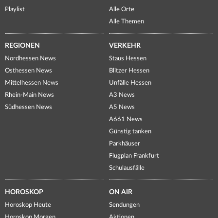
Playlist
Alle Orte
Alle Themen
REGIONEN
VERKEHR
Nordhessen News
Staus Hessen
Osthessen News
Blitzer Hessen
Mittelhessen News
Unfälle Hessen
Rhein-Main News
A3 News
Südhessen News
A5 News
A661 News
Günstig tanken
Parkhäuser
Flugplan Frankfurt
Schulausfälle
HOROSKOP
ON AIR
Horoskop Heute
Sendungen
Horoskop Morgen
Aktionen