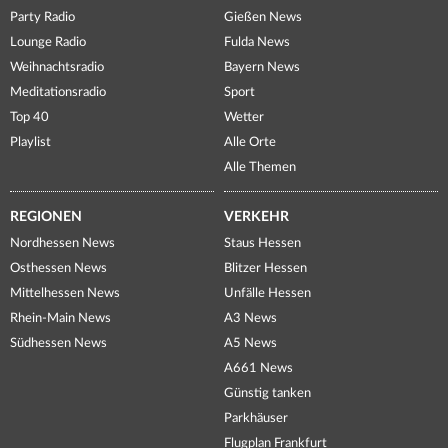
Party Radio
Gießen News
Lounge Radio
Fulda News
Weihnachtsradio
Bayern News
Meditationsradio
Sport
Top 40
Wetter
Playlist
Alle Orte
Alle Themen
REGIONEN
VERKEHR
Nordhessen News
Staus Hessen
Osthessen News
Blitzer Hessen
Mittelhessen News
Unfälle Hessen
Rhein-Main News
A3 News
Südhessen News
A5 News
A661 News
Günstig tanken
Parkhäuser
Flugplan Frankfurt