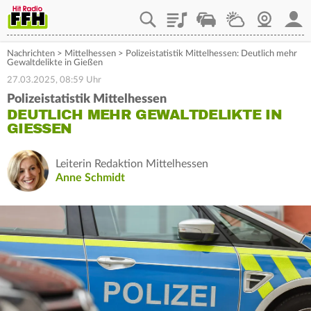
Playlist
Staupilot
Wetter
Webcam
Mein
Nachrichten
>
Mittelhessen
>
Polizeistatistik Mittelhessen: Deutlich mehr
Gewaltdelikte in Gießen
27.03.2025, 08:59 Uhr
Polizeistatistik Mittelhessen
DEUTLICH MEHR GEWALTDELIKTE IN
GIESSEN
Leiterin Redaktion Mittelhessen
Anne Schmidt