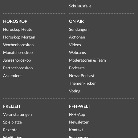
Schulausfälle
HOROSKOP
ON AIR
Horoskop Heute
Sendungen
Horoskop Morgen
Aktionen
Wochenhoroskop
Videos
Monatshoroskop
Webcams
Jahreshoroskop
Moderatoren & Team
Partnerhoroskop
Podcasts
Aszendent
News-Podcast
Themen-Ticker
Voting
FREIZEIT
FFH-WELT
Veranstaltungen
FFH-App
Spielplätze
Newsletter
Rezepte
Kontakt
Meditation
Frequenzen