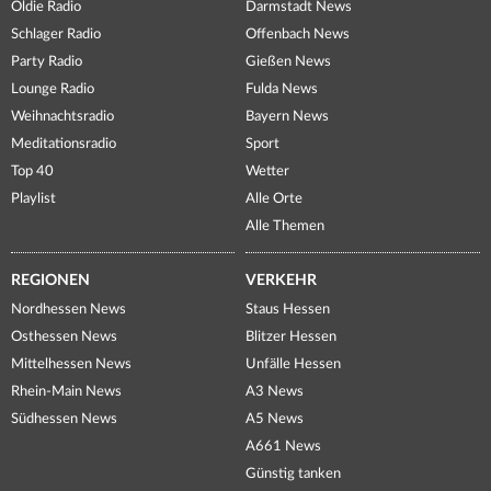
Oldie Radio
Darmstadt News
Schlager Radio
Offenbach News
Party Radio
Gießen News
Lounge Radio
Fulda News
Weihnachtsradio
Bayern News
Meditationsradio
Sport
Top 40
Wetter
Playlist
Alle Orte
Alle Themen
REGIONEN
VERKEHR
Nordhessen News
Staus Hessen
Osthessen News
Blitzer Hessen
Mittelhessen News
Unfälle Hessen
Rhein-Main News
A3 News
Südhessen News
A5 News
A661 News
Günstig tanken