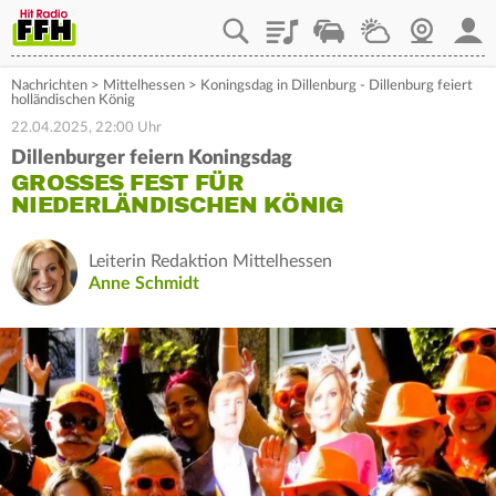
Playlist
Staupilot
Wetter
Webcam
Mein
Nachrichten
>
Mittelhessen
>
Koningsdag in Dillenburg - Dillenburg feiert
holländischen König
22.04.2025, 22:00 Uhr
Dillenburger feiern Koningsdag
GROSSES FEST FÜR N
IEDERLÄNDISCHEN KÖNIG
Leiterin Redaktion Mittelhessen
Anne Schmidt