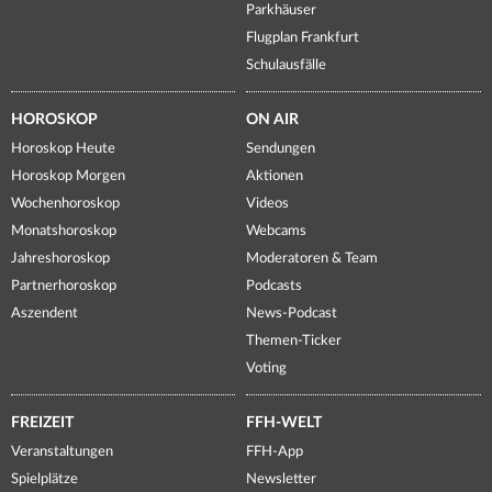
Parkhäuser
Flugplan Frankfurt
Schulausfälle
HOROSKOP
ON AIR
Horoskop Heute
Sendungen
Horoskop Morgen
Aktionen
Wochenhoroskop
Videos
Monatshoroskop
Webcams
Jahreshoroskop
Moderatoren & Team
Partnerhoroskop
Podcasts
Aszendent
News-Podcast
Themen-Ticker
Voting
FREIZEIT
FFH-WELT
Veranstaltungen
FFH-App
Spielplätze
Newsletter