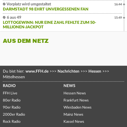
Vorplatz wird umgestaltet
16:44
DARMSTADT 98 EHRT UNVERGESSENEN FAN
6 aus 49
15:49
LOTTOGEWINN: NUR EINE ZAHL FEHLTE ZUM 50-
MILLIONEN-JACKPOT
AUS DEM NETZ
Du bist hier:
www.FFH.de
>>>
Nachrichten
>>>
Hessen
>>>
Mittelhessen
RADIO
NEWS
FFH Live
Hessen News
80er Radio
Frankfurt News
90er Radio
Wiesbaden News
2000er Radio
Mainz News
Rock Radio
Kassel News