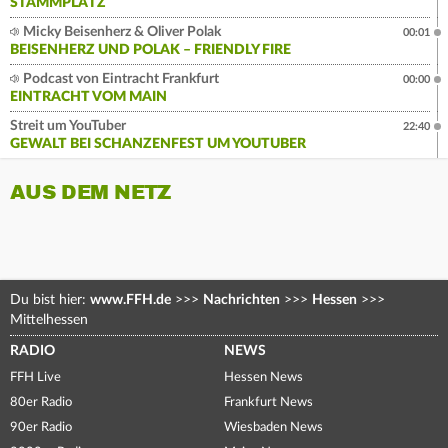
STAMMPLATZ
Micky Beisenherz & Oliver Polak
00:01
BEISENHERZ UND POLAK – FRIENDLY FIRE
Podcast von Eintracht Frankfurt
00:00
EINTRACHT VOM MAIN
Streit um YouTuber
22:40
GEWALT BEI SCHANZENFEST UM YOUTUBER
AUS DEM NETZ
Du bist hier:
www.FFH.de
>>>
Nachrichten
>>>
Hessen
>>>
Mittelhessen
RADIO
NEWS
FFH Live
Hessen News
80er Radio
Frankfurt News
90er Radio
Wiesbaden News