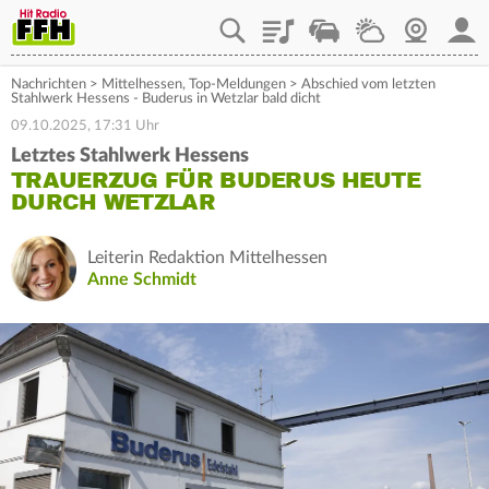
Playlist
Staupilot
Wetter
Webcam
Mein
Nachrichten
>
Mittelhessen
,
Top-Meldungen
>
Abschied vom letzten
Stahlwerk Hessens - Buderus in Wetzlar bald dicht
09.10.2025, 17:31 Uhr
Letztes Stahlwerk Hessens
TRAUERZUG FÜR BUDERUS HEUTE
DURCH WETZLAR
Leiterin Redaktion Mittelhessen
Anne Schmidt