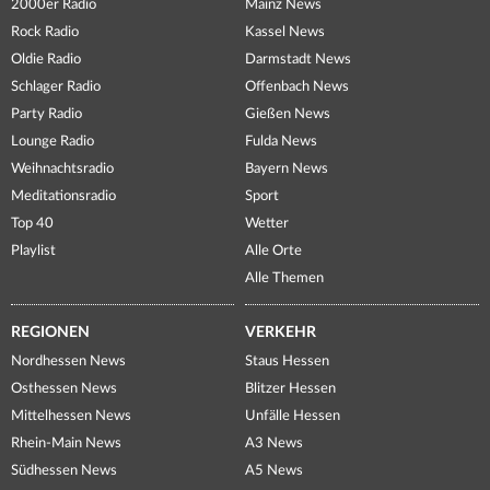
2000er Radio
Mainz News
Rock Radio
Kassel News
Oldie Radio
Darmstadt News
Schlager Radio
Offenbach News
Party Radio
Gießen News
Lounge Radio
Fulda News
Weihnachtsradio
Bayern News
Meditationsradio
Sport
Top 40
Wetter
Playlist
Alle Orte
Alle Themen
REGIONEN
VERKEHR
Nordhessen News
Staus Hessen
Osthessen News
Blitzer Hessen
Mittelhessen News
Unfälle Hessen
Rhein-Main News
A3 News
Südhessen News
A5 News