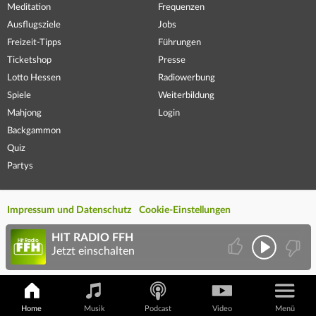
Meditation
Frequenzen
Ausflugsziele
Jobs
Freizeit-Tipps
Führungen
Ticketshop
Presse
Lotto Hessen
Radiowerbung
Spiele
Weiterbildung
Mahjong
Login
Backgammon
Quiz
Partys
Impressum und Datenschutz
Cookie-Einstellungen
HIT RADIO FFH
Jetzt einschalten
Home
Musik
Podcast
Video
Menü