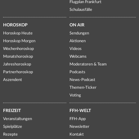
Flugplan Frankfurt
Schulausfälle
HOROSKOP
ON AIR
Horoskop Heute
Sendungen
Horoskop Morgen
Aktionen
Wochenhoroskop
Videos
Monatshoroskop
Webcams
Jahreshoroskop
Moderatoren & Team
Partnerhoroskop
Podcasts
Aszendent
News-Podcast
Themen-Ticker
Voting
FREIZEIT
FFH-WELT
Veranstaltungen
FFH-App
Spielplätze
Newsletter
Rezepte
Kontakt