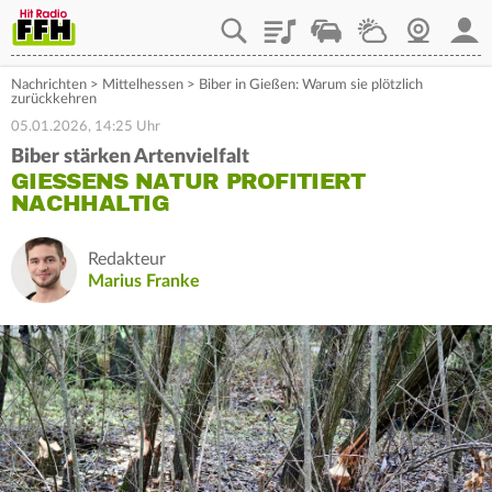
Playlist
Staupilot
Wetter
Webcam
Mein
Nachrichten
>
Mittelhessen
>
Biber in Gießen: Warum sie plötzlich
zurückkehren
05.01.2026, 14:25 Uhr
Biber stärken Artenvielfalt
GIESSENS NATUR PROFITIERT N
ACHHALTIG
Redakteur
Marius Franke