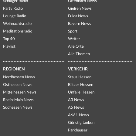
Schlager Radio
Offenbach News
Party Radio
Gießen News
Lounge Radio
Fulda News
Weihnachtsradio
Bayern News
Meditationsradio
Sport
Top 40
Wetter
Playlist
Alle Orte
Alle Themen
REGIONEN
VERKEHR
Nordhessen News
Staus Hessen
Osthessen News
Blitzer Hessen
Mittelhessen News
Unfälle Hessen
Rhein-Main News
A3 News
Südhessen News
A5 News
A661 News
Günstig tanken
Parkhäuser