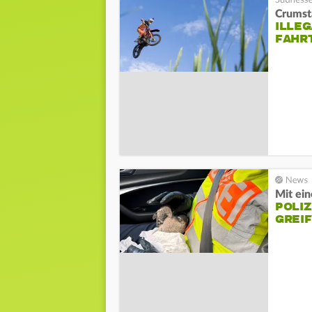
Crumst
ILLE
FAHR
Mit ein
POLIZ
GREIF