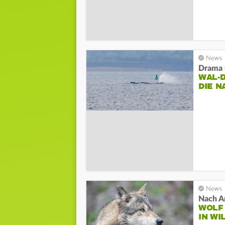
Drama 
WAL-
DIE 
Nach An
WOLF
IN WI