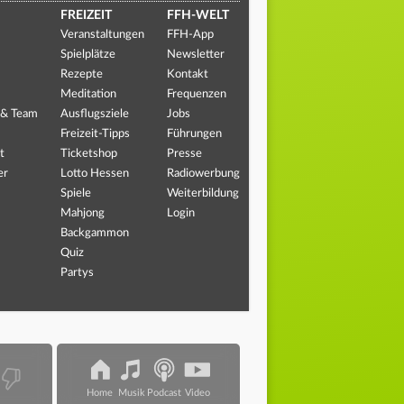
FREIZEIT
FFH-WELT
Veranstaltungen
FFH-App
Spielplätze
Newsletter
Rezepte
Kontakt
Meditation
Frequenzen
 & Team
Ausflugsziele
Jobs
Freizeit-Tipps
Führungen
t
Ticketshop
Presse
er
Lotto Hessen
Radiowerbung
Spiele
Weiterbildung
Mahjong
Login
Backgammon
Quiz
Partys
Home
Musik
Podcast
Video