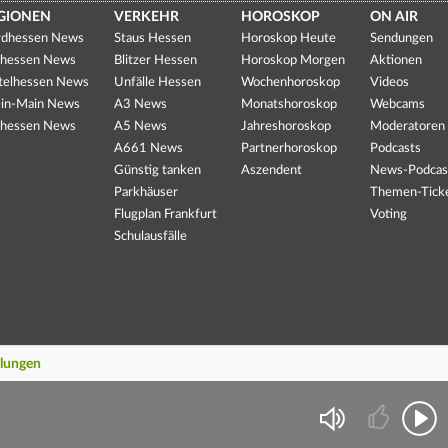
GIONEN
VERKEHR
HOROSKOP
ON AIR
dhessen News
Staus Hessen
Horoskop Heute
Sendungen
hessen News
Blitzer Hessen
Horoskop Morgen
Aktionen
telhessen News
Unfälle Hessen
Wochenhoroskop
Videos
in-Main News
A3 News
Monatshoroskop
Webcams
hessen News
A5 News
Jahreshoroskop
Moderatoren
A661 News
Partnerhoroskop
Podcasts
Günstig tanken
Aszendent
News-Podcas
Parkhäuser
Themen-Tick
Flugplan Frankfurt
Voting
Schulausfälle
llungen