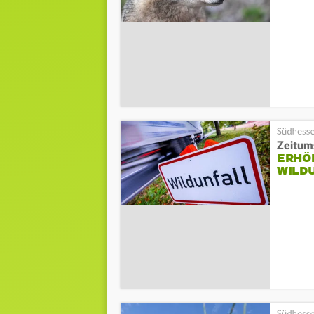
Zeitum
ERHÖH
WILD