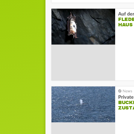
FLED
HAUS
Private
BUCKE
ZUST