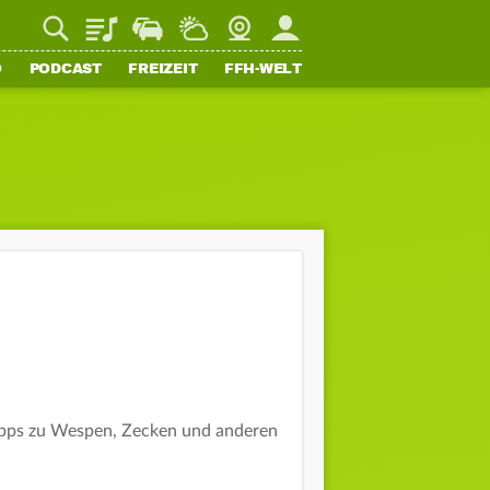
Playlist
Staupilot
Wetter
Webcam
Mein FFH
O
PODCAST
FREIZEIT
FFH-WELT
Tipps zu Wespen, Zecken und anderen