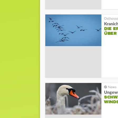
Kranic
DIE 
ÜBER
Ungewö
SCHW
WIND