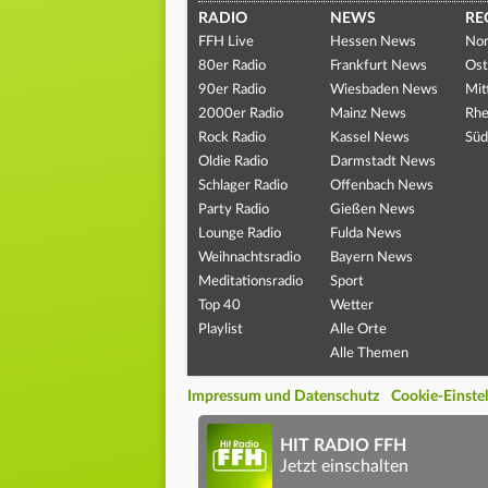
RADIO
NEWS
RE
FFH Live
Hessen News
Nor
80er Radio
Frankfurt News
Ost
90er Radio
Wiesbaden News
Mit
2000er Radio
Mainz News
Rhe
Rock Radio
Kassel News
Süd
Oldie Radio
Darmstadt News
Schlager Radio
Offenbach News
Party Radio
Gießen News
Lounge Radio
Fulda News
Weihnachtsradio
Bayern News
Meditationsradio
Sport
Top 40
Wetter
Playlist
Alle Orte
Alle Themen
Impressum und Datenschutz
Cookie-Einste
HIT RADIO FFH
Jetzt einschalten