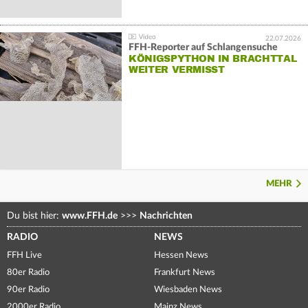
22.07.2026
FFH-Reporter auf Schlangensuche
KÖNIGSPYTHON IN BRACHTTAL
WEITER VERMISST
MEHR
Du bist hier:
www.FFH.de
>>>
Nachrichten
RADIO
NEWS
FFH Live
Hessen News
80er Radio
Frankfurt News
90er Radio
Wiesbaden News
2000er Radio
Mainz News