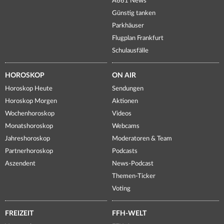
A661 News
Günstig tanken
Parkhäuser
Flugplan Frankfurt
Schulausfälle
HOROSKOP
ON AIR
Horoskop Heute
Sendungen
Horoskop Morgen
Aktionen
Wochenhoroskop
Videos
Monatshoroskop
Webcams
Jahreshoroskop
Moderatoren & Team
Partnerhoroskop
Podcasts
Aszendent
News-Podcast
Themen-Ticker
Voting
FREIZEIT
FFH-WELT