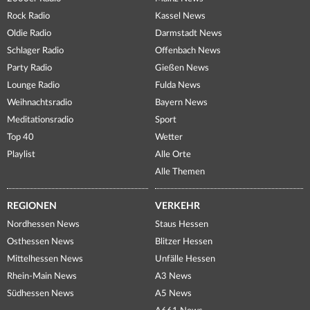
Rock Radio
Kassel News
Oldie Radio
Darmstadt News
Schlager Radio
Offenbach News
Party Radio
Gießen News
Lounge Radio
Fulda News
Weihnachtsradio
Bayern News
Meditationsradio
Sport
Top 40
Wetter
Playlist
Alle Orte
Alle Themen
REGIONEN
VERKEHR
Nordhessen News
Staus Hessen
Osthessen News
Blitzer Hessen
Mittelhessen News
Unfälle Hessen
Rhein-Main News
A3 News
Südhessen News
A5 News