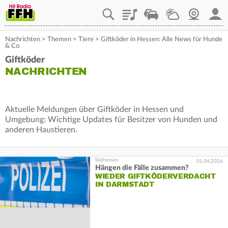
Playlist
Staupilot
Wetter
Webcam
Mein
Nachrichten
>
Themen
>
Tiere
>
Giftköder in Hessen: Alle News für Hunde
& Co
Giftköder
NACHRICHTEN
Aktuelle Meldungen über Giftköder in Hessen und
Umgebung: Wichtige Updates für Besitzer von Hunden und
anderen Haustieren.
01.04.2026
Hängen die Fälle zusammen?
WIEDER GIFTKÖDERVERDACHT
IN DARMSTADT