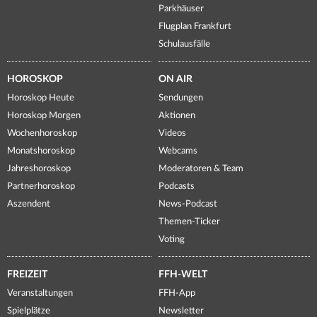
Parkhäuser
Flugplan Frankfurt
Schulausfälle
HOROSKOP
ON AIR
Horoskop Heute
Sendungen
Horoskop Morgen
Aktionen
Wochenhoroskop
Videos
Monatshoroskop
Webcams
Jahreshoroskop
Moderatoren & Team
Partnerhoroskop
Podcasts
Aszendent
News-Podcast
Themen-Ticker
Voting
FREIZEIT
FFH-WELT
Veranstaltungen
FFH-App
Spielplätze
Newsletter