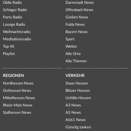
Oldie Radio
Darmstadt News
Schlager Radio
Offenbach News
Party Radio
Gießen News
Lounge Radio
Fulda News
Weihnachtsradio
Bayern News
Meditationsradio
Sport
Top 40
Wetter
Playlist
Alle Orte
Alle Themen
REGIONEN
VERKEHR
Nordhessen News
Staus Hessen
Osthessen News
Blitzer Hessen
Mittelhessen News
Unfälle Hessen
Rhein-Main News
A3 News
Südhessen News
A5 News
A661 News
Günstig tanken