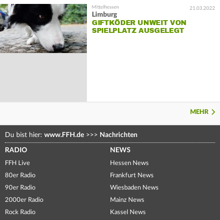
21.03.2022
Limburg
GIFTKÖDER UNWEIT VON
SPIELPLATZ AUSGELEGT
MEHR
Du bist hier:
www.FFH.de
>>>
Nachrichten
RADIO
NEWS
FFH Live
Hessen News
80er Radio
Frankfurt News
90er Radio
Wiesbaden News
2000er Radio
Mainz News
Rock Radio
Kassel News