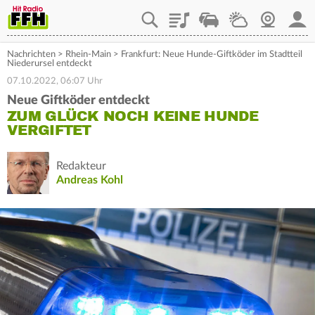
Playlist
Staupilot
Wetter
Webcam
Mein
Nachrichten
>
Rhein-Main
>
Frankfurt: Neue Hunde-Giftköder im Stadtteil
Niederursel entdeckt
07.10.2022, 06:07 Uhr
Neue Giftköder entdeckt
ZUM GLÜCK NOCH KEINE HUNDE
VERGIFTET
Redakteur
Andreas Kohl