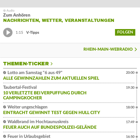
Zum Anhören
NACHRICHTEN, WETTER, VERANSTALTUNGEN
FOLGEN
1:15
V-Tipps
RHEIN-MAIN-WEBRADIO
THEMEN-TICKER
Lotto am Samstag "6 aus 49"
20:00
ALLE GEWINNZAHLEN ZUM AKTUELLEN SPIEL
Taubertal-Festival
19:30
10 VERLETZTE BEI VERPUFFUNG DURCH
CAMPINGKOCHER
Weiter ungeschlagen
18:00
EINTRACHT GEWINNT TEST GEGEN HULL CITY
Waldbrand im Hochtaunuskreis
17:49
FEUER AUCH AUF BUNDESPOLIZEI-GELÄNDE
Feuer in Urlaubsgebiet
16:50