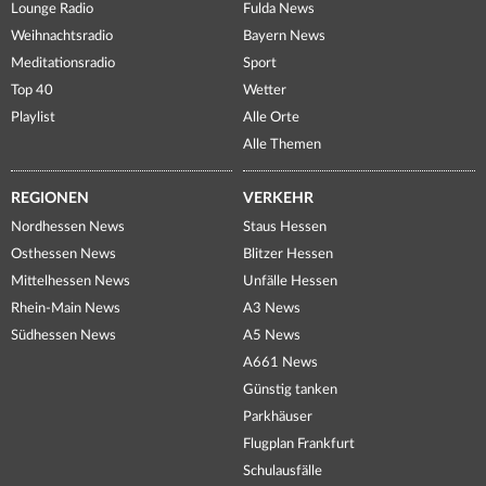
Lounge Radio
Fulda News
Weihnachtsradio
Bayern News
Meditationsradio
Sport
Top 40
Wetter
Playlist
Alle Orte
Alle Themen
REGIONEN
VERKEHR
Nordhessen News
Staus Hessen
Osthessen News
Blitzer Hessen
Mittelhessen News
Unfälle Hessen
Rhein-Main News
A3 News
Südhessen News
A5 News
A661 News
Günstig tanken
Parkhäuser
Flugplan Frankfurt
Schulausfälle