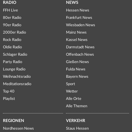
RADIO
NEWS
FFH Live
Hessen News
80er Radio
Frankfurt News
90er Radio
Wiesbaden News
2000er Radio
Mainz News
Rock Radio
Kassel News
Oldie Radio
Darmstadt News
Schlager Radio
Offenbach News
Party Radio
Gießen News
Lounge Radio
Fulda News
Weihnachtsradio
Bayern News
Meditationsradio
Sport
Top 40
Wetter
Playlist
Alle Orte
Alle Themen
REGIONEN
VERKEHR
Nordhessen News
Staus Hessen