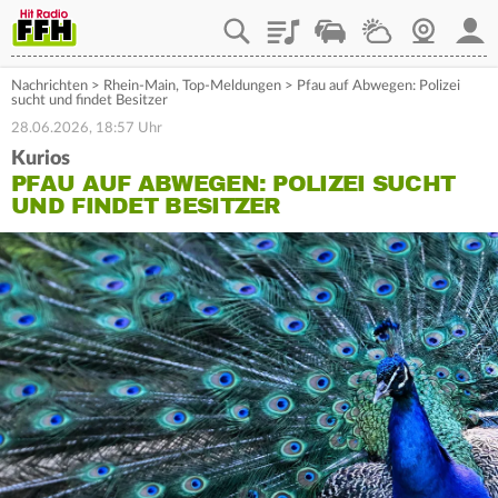
Playlist
Staupilot
Wetter
Webcam
Mein
Nachrichten
>
Rhein-Main
,
Top-Meldungen
>
Pfau auf Abwegen: Polizei
sucht und findet Besitzer
28.06.2026, 18:57 Uhr
Kurios
PFAU AUF ABWEGEN: POLIZEI SUCHT
UND FINDET BESITZER