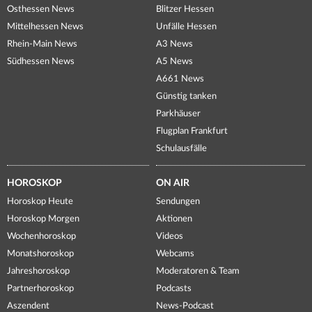
Osthessen News
Blitzer Hessen
Mittelhessen News
Unfälle Hessen
Rhein-Main News
A3 News
Südhessen News
A5 News
A661 News
Günstig tanken
Parkhäuser
Flugplan Frankfurt
Schulausfälle
HOROSKOP
ON AIR
Horoskop Heute
Sendungen
Horoskop Morgen
Aktionen
Wochenhoroskop
Videos
Monatshoroskop
Webcams
Jahreshoroskop
Moderatoren & Team
Partnerhoroskop
Podcasts
Aszendent
News-Podcast