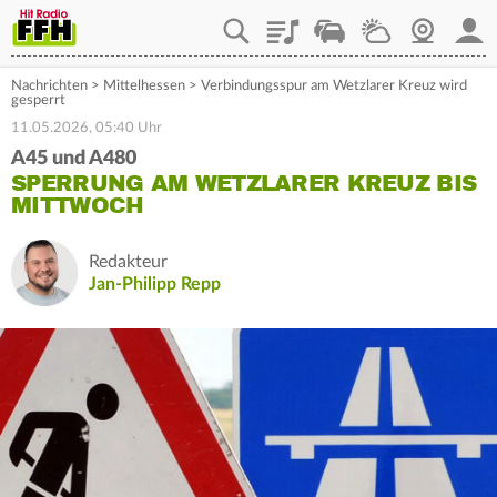
Playlist
Staupilot
Wetter
Webcam
Mein
Nachrichten
>
Mittelhessen
>
Verbindungsspur am Wetzlarer Kreuz wird
gesperrt
11.05.2026, 05:40 Uhr
A45 und A480
SPERRUNG AM WETZLARER KREUZ BIS
MITTWOCH
Redakteur
Jan-Philipp Repp