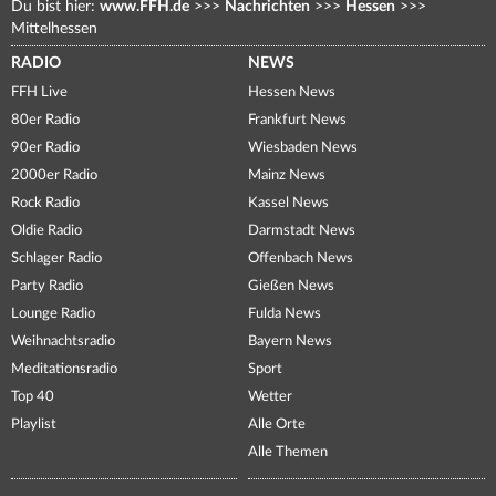
Du bist hier:
www.FFH.de
>>>
Nachrichten
>>>
Hessen
>>>
Mittelhessen
RADIO
NEWS
FFH Live
Hessen News
80er Radio
Frankfurt News
90er Radio
Wiesbaden News
2000er Radio
Mainz News
Rock Radio
Kassel News
Oldie Radio
Darmstadt News
Schlager Radio
Offenbach News
Party Radio
Gießen News
Lounge Radio
Fulda News
Weihnachtsradio
Bayern News
Meditationsradio
Sport
Top 40
Wetter
Playlist
Alle Orte
Alle Themen