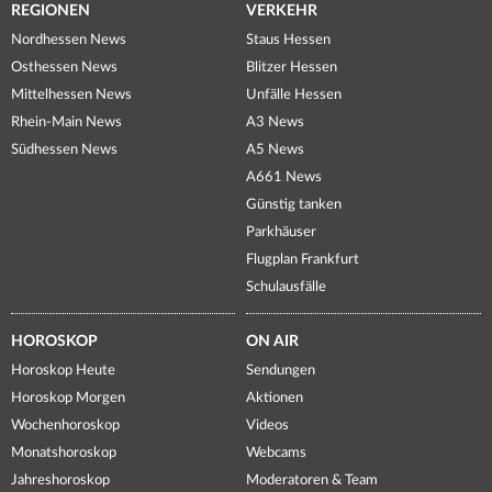
REGIONEN
VERKEHR
Nordhessen News
Staus Hessen
Osthessen News
Blitzer Hessen
Mittelhessen News
Unfälle Hessen
Rhein-Main News
A3 News
Südhessen News
A5 News
A661 News
Günstig tanken
Parkhäuser
Flugplan Frankfurt
Schulausfälle
HOROSKOP
ON AIR
Horoskop Heute
Sendungen
Horoskop Morgen
Aktionen
Wochenhoroskop
Videos
Monatshoroskop
Webcams
Jahreshoroskop
Moderatoren & Team