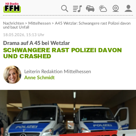
Playlist
Staupilot
Wetter
Webcam
Mein
Nachrichten
>
Mittelhessen
>
A45 Wetzlar: Schwangere rast Polizei davon
und baut Unfall
18.05.2026, 15:13 Uhr
Drama auf A 45 bei Wetzlar
SCHWANGERE RAST POLIZEI DAVON
UND CRASHED
Leiterin Redaktion Mittelhessen
Anne Schmidt