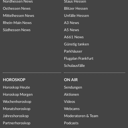
Nordhessen News
Staus Hessen
Osthessen News
Blitzer Hessen
Mittelhessen News
Unfälle Hessen
Rhein-Main News
A3 News
Südhessen News
A5 News
A661 News
Günstig tanken
Parkhäuser
Flugplan Frankfurt
Schulausfälle
HOROSKOP
ON AIR
Horoskop Heute
Sendungen
Horoskop Morgen
Aktionen
Wochenhoroskop
Videos
Monatshoroskop
Webcams
Jahreshoroskop
Moderatoren & Team
Partnerhoroskop
Podcasts