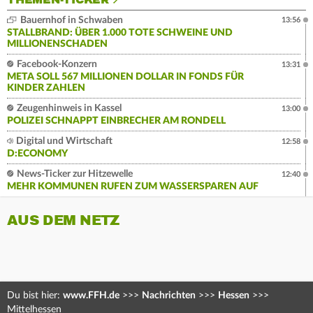
THEMEN-TICKER
Bauernhof in Schwaben
13:56
STALLBRAND: ÜBER 1.000 TOTE SCHWEINE UND
MILLIONENSCHADEN
Facebook-Konzern
13:31
META SOLL 567 MILLIONEN DOLLAR IN FONDS FÜR
KINDER ZAHLEN
Zeugenhinweis in Kassel
13:00
POLIZEI SCHNAPPT EINBRECHER AM RONDELL
Digital und Wirtschaft
12:58
D:ECONOMY
News-Ticker zur Hitzewelle
12:40
MEHR KOMMUNEN RUFEN ZUM WASSERSPAREN AUF
AUS DEM NETZ
Du bist hier:
www.FFH.de
>>>
Nachrichten
>>>
Hessen
>>>
Mittelhessen