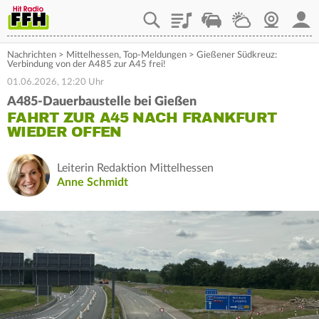
Playlist
Staupilot
Wetter
Webcam
Mein
Nachrichten
>
Mittelhessen
,
Top-Meldungen
>
Gießener Südkreuz:
Verbindung von der A485 zur A45 frei!
01.06.2026, 12:20 Uhr
A485-Dauerbaustelle bei Gießen
FAHRT ZUR A45 NACH FRANKFURT
WIEDER OFFEN
Leiterin Redaktion Mittelhessen
Anne Schmidt