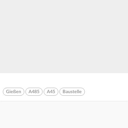
Gießen
A485
A45
Baustelle