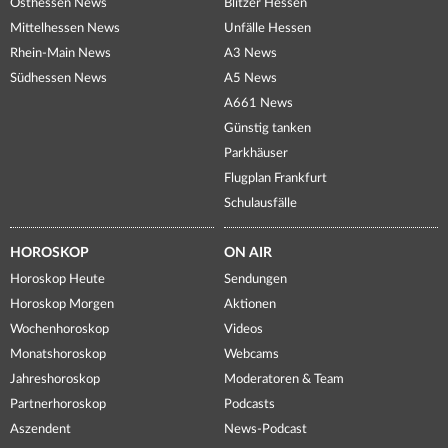
Osthessen News
Blitzer Hessen
Mittelhessen News
Unfälle Hessen
Rhein-Main News
A3 News
Südhessen News
A5 News
A661 News
Günstig tanken
Parkhäuser
Flugplan Frankfurt
Schulausfälle
HOROSKOP
ON AIR
Horoskop Heute
Sendungen
Horoskop Morgen
Aktionen
Wochenhoroskop
Videos
Monatshoroskop
Webcams
Jahreshoroskop
Moderatoren & Team
Partnerhoroskop
Podcasts
Aszendent
News-Podcast