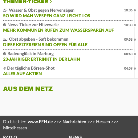
THEMEN-TICKER
Wasser & Obst gegen Nervensägen
10:36
SO WIRD MAN WESPEN GANZ LEICHT LOS
News-Ticker zur Hitzewelle
10:33
MEHR KOMMUNEN RUFEN ZUM WASSERSPAREN AUF
Obst abgeben - Saft bekommen
09:58
DIESE KELTEREIEN SIND OFFEN FÜR ALLE
Badeunglück in Marburg
08:43
23-JÄHRIGER ERTRINKT IN DER LAHN
Der tägliche Börsen-Shot
04:59
ALLES AUF AKTIEN
AUS DEM NETZ
Du bist hier:
www.FFH.de
>>>
Nachrichten
>>>
Hessen
>>>
Mittelhessen
RADIO
NEWS