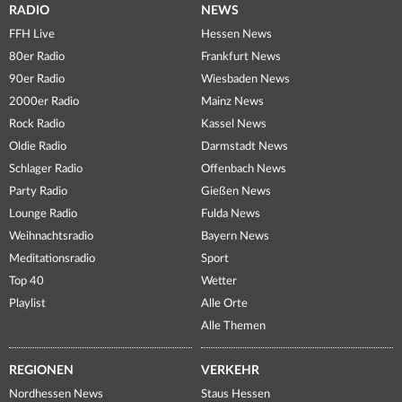
RADIO
NEWS
FFH Live
Hessen News
80er Radio
Frankfurt News
90er Radio
Wiesbaden News
2000er Radio
Mainz News
Rock Radio
Kassel News
Oldie Radio
Darmstadt News
Schlager Radio
Offenbach News
Party Radio
Gießen News
Lounge Radio
Fulda News
Weihnachtsradio
Bayern News
Meditationsradio
Sport
Top 40
Wetter
Playlist
Alle Orte
Alle Themen
REGIONEN
VERKEHR
Nordhessen News
Staus Hessen