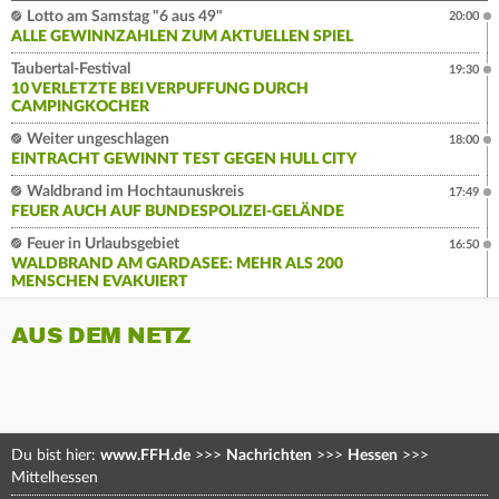
Lotto am Samstag "6 aus 49"
20:00
ALLE GEWINNZAHLEN ZUM AKTUELLEN SPIEL
Taubertal-Festival
19:30
10 VERLETZTE BEI VERPUFFUNG DURCH
CAMPINGKOCHER
Weiter ungeschlagen
18:00
EINTRACHT GEWINNT TEST GEGEN HULL CITY
Waldbrand im Hochtaunuskreis
17:49
FEUER AUCH AUF BUNDESPOLIZEI-GELÄNDE
Feuer in Urlaubsgebiet
16:50
WALDBRAND AM GARDASEE: MEHR ALS 200
MENSCHEN EVAKUIERT
AUS DEM NETZ
Du bist hier:
www.FFH.de
>>>
Nachrichten
>>>
Hessen
>>>
Mittelhessen