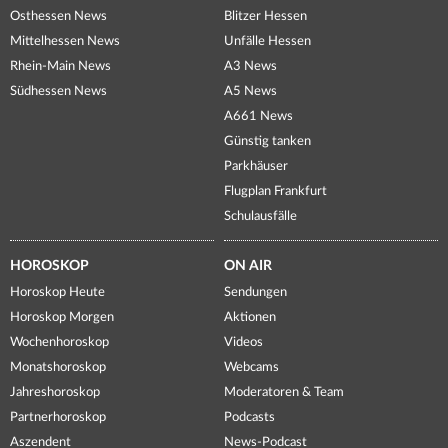
Osthessen News
Blitzer Hessen
Mittelhessen News
Unfälle Hessen
Rhein-Main News
A3 News
Südhessen News
A5 News
A661 News
Günstig tanken
Parkhäuser
Flugplan Frankfurt
Schulausfälle
HOROSKOP
ON AIR
Horoskop Heute
Sendungen
Horoskop Morgen
Aktionen
Wochenhoroskop
Videos
Monatshoroskop
Webcams
Jahreshoroskop
Moderatoren & Team
Partnerhoroskop
Podcasts
Aszendent
News-Podcast