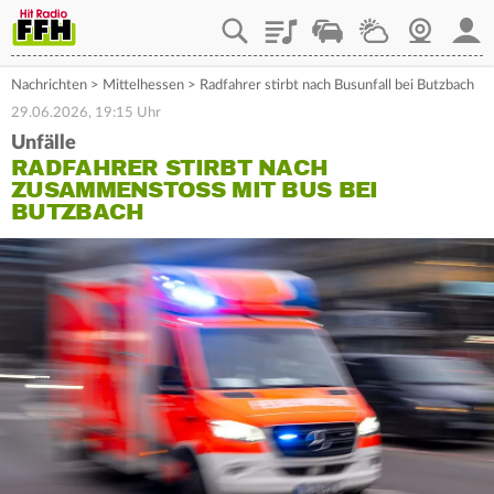
Playlist
Staupilot
Wetter
Webcam
Mein
Nachrichten
>
Mittelhessen
>
Radfahrer stirbt nach Busunfall bei Butzbach
29.06.2026, 19:15 Uhr
Unfälle
RADFAHRER STIRBT NACH
ZUSAMMENSTOSS MIT BUS BEI B
UTZBACH