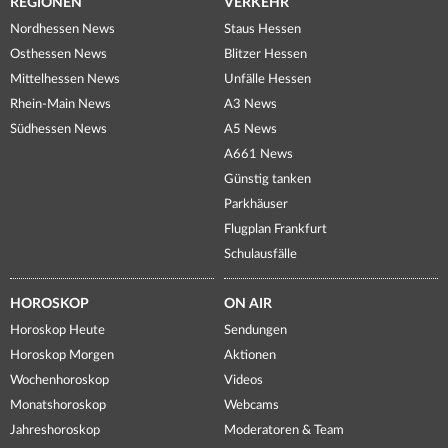
REGIONEN
VERKEHR
Nordhessen News
Staus Hessen
Osthessen News
Blitzer Hessen
Mittelhessen News
Unfälle Hessen
Rhein-Main News
A3 News
Südhessen News
A5 News
A661 News
Günstig tanken
Parkhäuser
Flugplan Frankfurt
Schulausfälle
HOROSKOP
ON AIR
Horoskop Heute
Sendungen
Horoskop Morgen
Aktionen
Wochenhoroskop
Videos
Monatshoroskop
Webcams
Jahreshoroskop
Moderatoren & Team