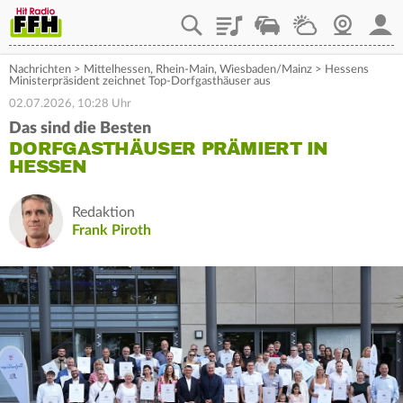
Playlist
Staupilot
Wetter
Webcam
Mein
Nachrichten
>
Mittelhessen
,
Rhein-Main
,
Wiesbaden/Mainz
>
Hessens
Ministerpräsident zeichnet Top-Dorfgasthäuser aus
02.07.2026, 10:28 Uhr
Das sind die Besten
DORFGASTHÄUSER PRÄMIERT IN
HESSEN
Redaktion
Frank Piroth