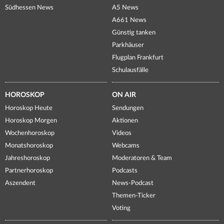
Südhessen News
A5 News
A661 News
Günstig tanken
Parkhäuser
Flugplan Frankfurt
Schulausfälle
HOROSKOP
ON AIR
Horoskop Heute
Sendungen
Horoskop Morgen
Aktionen
Wochenhoroskop
Videos
Monatshoroskop
Webcams
Jahreshoroskop
Moderatoren & Team
Partnerhoroskop
Podcasts
Aszendent
News-Podcast
Themen-Ticker
Voting