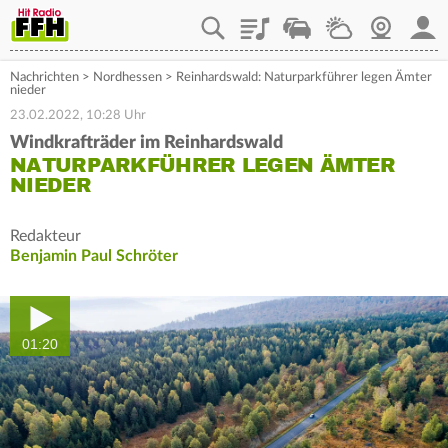
Playlist
Staupilot
Wetter
Webcam
Mein
Nachrichten
>
Nordhessen
>
Reinhardswald: Naturparkführer legen Ämter
nieder
23.02.2022, 10:28 Uhr
Windkrafträder im Reinhardswald
NATURPARKFÜHRER LEGEN ÄMTER
NIEDER
Redakteur
Benjamin Paul Schröter
01:20