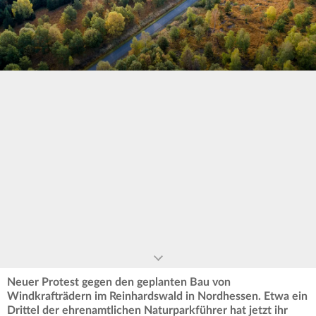
0
seconds
of
0
seconds
Neuer Protest gegen den geplanten Bau von
Windkrafträdern im Reinhardswald in Nordhessen. Etwa ein
Drittel der ehrenamtlichen Naturparkführer hat jetzt ihr