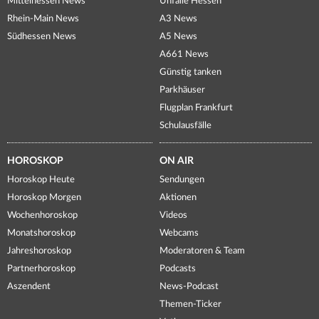
Mittelhessen News
Unfälle Hessen
Rhein-Main News
A3 News
Südhessen News
A5 News
A661 News
Günstig tanken
Parkhäuser
Flugplan Frankfurt
Schulausfälle
HOROSKOP
ON AIR
Horoskop Heute
Sendungen
Horoskop Morgen
Aktionen
Wochenhoroskop
Videos
Monatshoroskop
Webcams
Jahreshoroskop
Moderatoren & Team
Partnerhoroskop
Podcasts
Aszendent
News-Podcast
Themen-Ticker