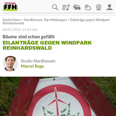
Playlist
Staupilot
Wetter
Webcam
Mein
Nachrichten
>
Nordhessen
,
Top-Meldungen
>
Eilanträge gegen Windpark
Reinhardswald
08.02.2022, 11:24 Uhr
Bäume sind schon gefällt
EILANTRÄGE GEGEN WINDPARK
REINHARDSWALD
Studio Nordhessen
Marcel Ruge