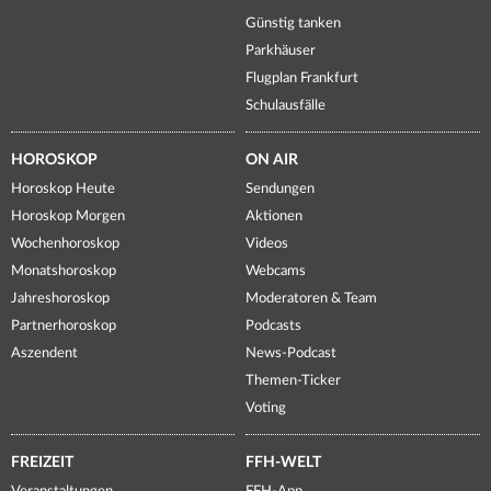
Günstig tanken
Parkhäuser
Flugplan Frankfurt
Schulausfälle
HOROSKOP
ON AIR
Horoskop Heute
Sendungen
Horoskop Morgen
Aktionen
Wochenhoroskop
Videos
Monatshoroskop
Webcams
Jahreshoroskop
Moderatoren & Team
Partnerhoroskop
Podcasts
Aszendent
News-Podcast
Themen-Ticker
Voting
FREIZEIT
FFH-WELT