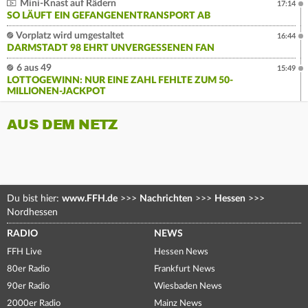
Mini-Knast auf Rädern
17:14
SO LÄUFT EIN GEFANGENENTRANSPORT AB
Vorplatz wird umgestaltet
16:44
DARMSTADT 98 EHRT UNVERGESSENEN FAN
6 aus 49
15:49
LOTTOGEWINN: NUR EINE ZAHL FEHLTE ZUM 50-
MILLIONEN-JACKPOT
AUS DEM NETZ
Du bist hier:
www.FFH.de
>>>
Nachrichten
>>>
Hessen
>>>
Nordhessen
RADIO
NEWS
FFH Live
Hessen News
80er Radio
Frankfurt News
90er Radio
Wiesbaden News
2000er Radio
Mainz News