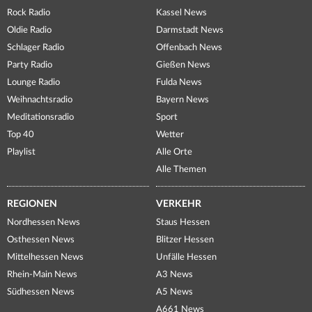
Rock Radio
Kassel News
Oldie Radio
Darmstadt News
Schlager Radio
Offenbach News
Party Radio
Gießen News
Lounge Radio
Fulda News
Weihnachtsradio
Bayern News
Meditationsradio
Sport
Top 40
Wetter
Playlist
Alle Orte
Alle Themen
REGIONEN
VERKEHR
Nordhessen News
Staus Hessen
Osthessen News
Blitzer Hessen
Mittelhessen News
Unfälle Hessen
Rhein-Main News
A3 News
Südhessen News
A5 News
A661 News