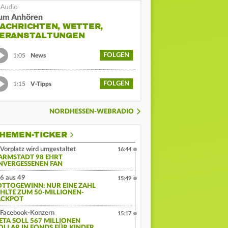
um Anhören
ACHRICHTEN, WETTER,
ERANSTALTUNGEN
FOLGEN
1:05
News
FOLGEN
1:15
V-Tipps
NORDHESSEN-WEBRADIO
HEMEN-TICKER
Vorplatz wird umgestaltet
16:44
ARMSTADT 98 EHRT
NVERGESSENEN FAN
6 aus 49
15:49
OTTOGEWINN: NUR EINE ZAHL
EHLTE ZUM 50-MILLIONEN-
ACKPOT
Facebook-Konzern
15:17
ETA SOLL 567 MILLIONEN
OLLAR IN FONDS FÜR KINDER