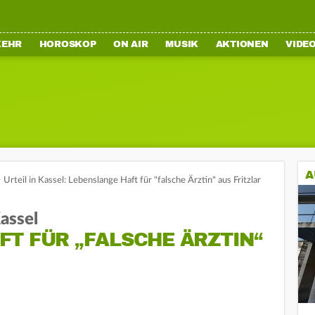
KEHR
HOROSKOP
ON AIR
MUSIK
AKTIONEN
VIDE
A
>
Urteil in Kassel: Lebenslange Haft für "falsche Ärztin" aus Fritzlar
assel
T FÜR „FALSCHE ÄRZTIN“