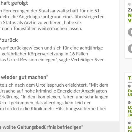
haft gefolgt
Z
en Forderungen der Staatsanwaltschaft für die 51-
N
delte die Angeklagte aufgrund eines übersteigerten
V
Status als Ärztin zu verlieren, habe sie
 nach Todesfällen weitermachen lassen.
 zurück
urf zurückgewiesen und sich für eine achtjährige
 gefährlicher Körperverletzung in 16 Fällen
 Urteil Revision einlegen", sagte Verteidiger Sven
ht wieder gut machen"
T
te sich nach dem Urteilsspruch erleichtert. "Mit dem
 Ursache auf hohe kriminelle Energie der Angeklagten
D
U
r Erklärung. "In dem komplexen, fairen und sehr langen
rteil gekommen, das allerdings kein Leid der
L
 forderte die Klinik mehr Fälschungssicherheit bei
F
J
e wollte Geltungsbedürfnis befriedigen"
M
D