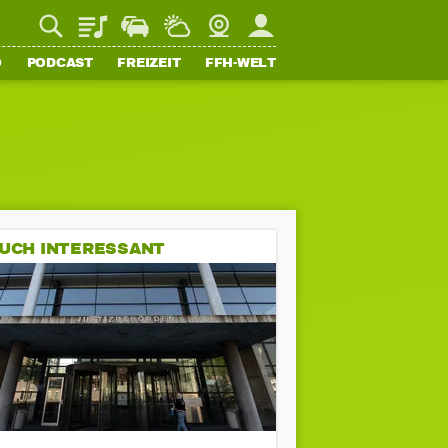
Playlist
Staupilot
Wetter
Webcam
Mein FFH
O
PODCAST
FREIZEIT
FFH-WELT
UCH INTERESSANT