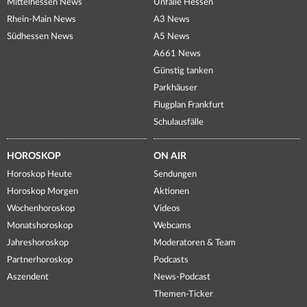
Mittelhessen News
Unfälle Hessen
Rhein-Main News
A3 News
Südhessen News
A5 News
A661 News
Günstig tanken
Parkhäuser
Flugplan Frankfurt
Schulausfälle
HOROSKOP
ON AIR
Horoskop Heute
Sendungen
Horoskop Morgen
Aktionen
Wochenhoroskop
Videos
Monatshoroskop
Webcams
Jahreshoroskop
Moderatoren & Team
Partnerhoroskop
Podcasts
Aszendent
News-Podcast
Themen-Ticker