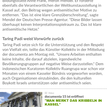
Bildungsstätte Anne Frank, Meron Mendel. Er forderte
ebenfalls die Verantwortlichen der Weltkunstausstellung in
Kassel auf, den Beitrag wegen antisemitischer Motive zu
entfernen. "Das ist eine klare Grenzüberschreitung", sagte
Mendel der Deutschen Presse-Agentur. "Diese Bilder lassen
überhaupt keinen Interpretationsspielraum zu. Das ist klare
antisemitische Hetze."
Taring Padi weist Vorwürfe zurück
Taring Padi setze sich für die Unterstützung und den Respekt
von Vielfalt ein, teilte das Künstler-Kollektiv in der Mitteilung
der documenta am Montag mit. "Unsere Arbeiten enthalten
keine Inhalte, die darauf abzielen, irgendwelche
Bevölkerungsgruppen auf negative Weise darzustellen." Dem
indonesischen Kuratoren-Kollektiv Ruangrupa war schon vor
Monaten von einem Kasseler Bündnis vorgeworfen worden,
auch Organisationen einzubinden, die den kulturellen
Boykott Israels unterstützen oder antisemitisch seien.
documenta 15 ist eröffnet
"MAN MERKT DAS KRIBBELN IN
KASSEL"