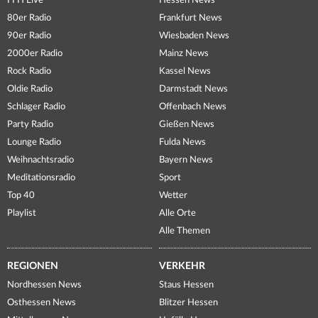
FFH Live
Hessen News
80er Radio
Frankfurt News
90er Radio
Wiesbaden News
2000er Radio
Mainz News
Rock Radio
Kassel News
Oldie Radio
Darmstadt News
Schlager Radio
Offenbach News
Party Radio
Gießen News
Lounge Radio
Fulda News
Weihnachtsradio
Bayern News
Meditationsradio
Sport
Top 40
Wetter
Playlist
Alle Orte
Alle Themen
REGIONEN
VERKEHR
Nordhessen News
Staus Hessen
Osthessen News
Blitzer Hessen