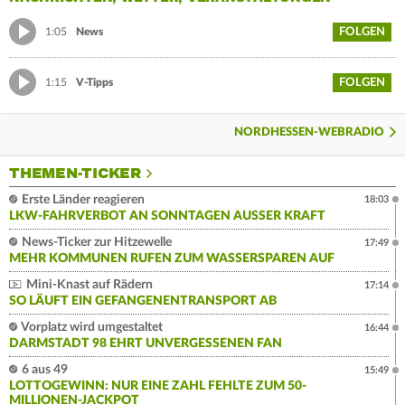
FOLGEN
1:05
News
FOLGEN
1:15
V-Tipps
NORDHESSEN-WEBRADIO
THEMEN-TICKER
Erste Länder reagieren
18:03
LKW-FAHRVERBOT AN SONNTAGEN AUSSER KRAFT
News-Ticker zur Hitzewelle
17:49
MEHR KOMMUNEN RUFEN ZUM WASSERSPAREN AUF
Mini-Knast auf Rädern
17:14
SO LÄUFT EIN GEFANGENENTRANSPORT AB
Vorplatz wird umgestaltet
16:44
DARMSTADT 98 EHRT UNVERGESSENEN FAN
6 aus 49
15:49
LOTTOGEWINN: NUR EINE ZAHL FEHLTE ZUM 50-
MILLIONEN-JACKPOT