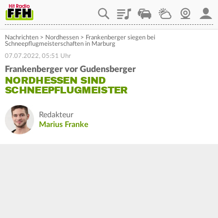
Playlist
Staupilot
Wetter
Webcam
Mein
Nachrichten
>
Nordhessen
>
Frankenberger siegen bei
Schneepflugmeisterschaften in Marburg
07.07.2022, 05:51 Uhr
Frankenberger vor Gudensberger
NORDHESSEN SIND
SCHNEEPFLUGMEISTER
Redakteur
Marius Franke