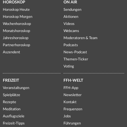
HOROSKOP
ON AIR
Horoskop Heute
Sendungen
Horoskop Morgen
Aktionen
Wochenhoroskop
Videos
Monatshoroskop
Webcams
Jahreshoroskop
Moderatoren & Team
Partnerhoroskop
Podcasts
Aszendent
News-Podcast
Themen-Ticker
Voting
FREIZEIT
FFH-WELT
Veranstaltungen
FFH-App
Spielplätze
Newsletter
Rezepte
Kontakt
Meditation
Frequenzen
Ausflugsziele
Jobs
Freizeit-Tipps
Führungen