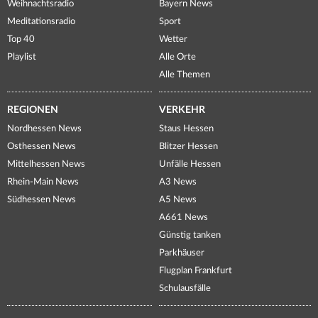
Weihnachtsradio
Bayern News
Meditationsradio
Sport
Top 40
Wetter
Playlist
Alle Orte
Alle Themen
REGIONEN
VERKEHR
Nordhessen News
Staus Hessen
Osthessen News
Blitzer Hessen
Mittelhessen News
Unfälle Hessen
Rhein-Main News
A3 News
Südhessen News
A5 News
A661 News
Günstig tanken
Parkhäuser
Flugplan Frankfurt
Schulausfälle