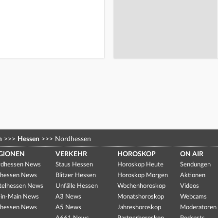
n
>>>
Hessen
>>>
Nordhessen
GIONEN
VERKEHR
HOROSKOP
ON AIR
dhessen News
Staus Hessen
Horoskop Heute
Sendungen
hessen News
Blitzer Hessen
Horoskop Morgen
Aktionen
telhessen News
Unfälle Hessen
Wochenhoroskop
Videos
in-Main News
A3 News
Monatshoroskop
Webcams
hessen News
A5 News
Jahreshoroskop
Moderatoren