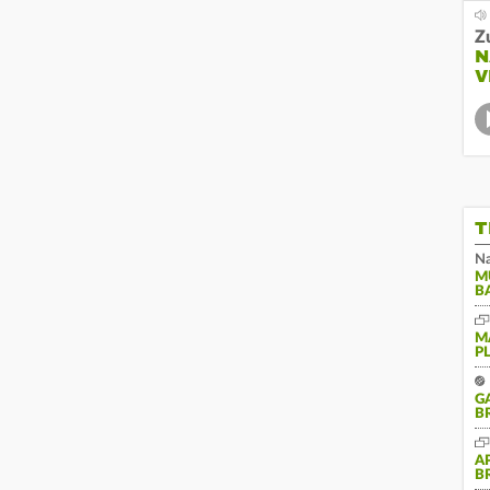
Z
N
V
T
Na
M
B
M
P
G
B
A
B