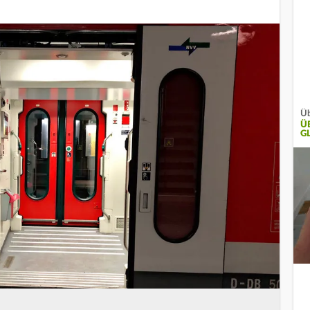
Üb
Ü
G