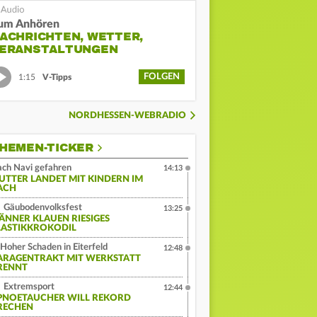
um Anhören
ACHRICHTEN, WETTER,
ERANSTALTUNGEN
FOLGEN
1:15
V-Tipps
NORDHESSEN-WEBRADIO
HEMEN-TICKER
ch Navi gefahren
14:13
UTTER LANDET MIT KINDERN IM
ACH
Gäubodenvolksfest
13:25
ÄNNER KLAUEN RIESIGES
LASTIKKROKODIL
Hoher Schaden in Eiterfeld
12:48
ARAGENTRAKT MIT WERKSTATT
RENNT
Extremsport
12:44
PNOETAUCHER WILL REKORD
RECHEN