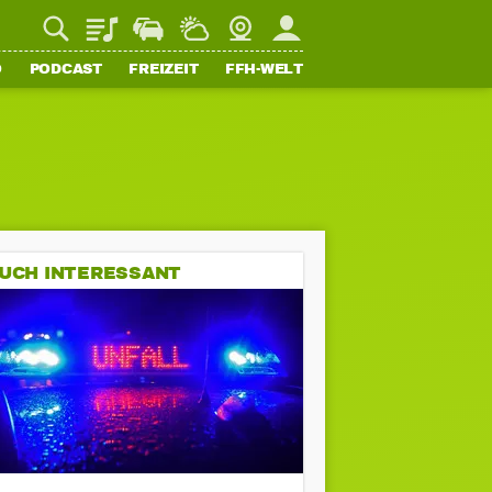
Playlist
Staupilot
Wetter
Webcam
Mein FFH
O
PODCAST
FREIZEIT
FFH-WELT
UCH INTERESSANT