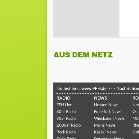
AUS DEM NETZ
Du bist hier:
www.FFH.de
>>>
Nachrichte
RADIO
NEWS
RE
FFH Live
Hessen News
Nor
80er Radio
Frankfurt News
Ost
90er Radio
Wiesbaden News
Mit
2000er Radio
Mainz News
Rhe
Rock Radio
Kassel News
Süd